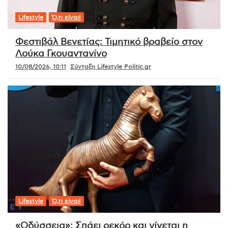
Lifestyle
Ό,τι είναι!
Φεστιβάλ Βενετίας: Τιμητικό βραβείο στον
Λούκα Γκουαντανίνο
10/08/2026, 10:11
Σύνταξη Lifestyle Politic.gr
Lifestyle
Ό,τι είναι!
«Οδύσσεια»: Σπάει ρεκόρ και γίνεται η