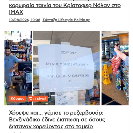
κορυφαία ταινία του Κρίστοφερ Νόλαν στο
IMAX
10/08/2026, 10:08
Σύνταξη Lifestyle Politic.gr
Κόσμος
Ό,τι είναι!
Χόρεψε και… γέμισε το ρεζερβουάρ:
Βενζινάδικο έδινε έκπτωση σε όσους
έφταναν χορεύοντας στο ταμείο