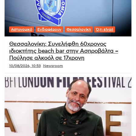
Αστυνομικό
Ενδιαφέρουν
Θεσσαλονίκη
Ό,τι είναι!
Θεσσαλονίκη: Συνελήφθη 60χρονος
ιδιοκτήτης beach bar στην Ασπροβάλτα –
Πούλησε αλκοόλ σε 17χρονη
10/08/2026, 10:53
Newsroom