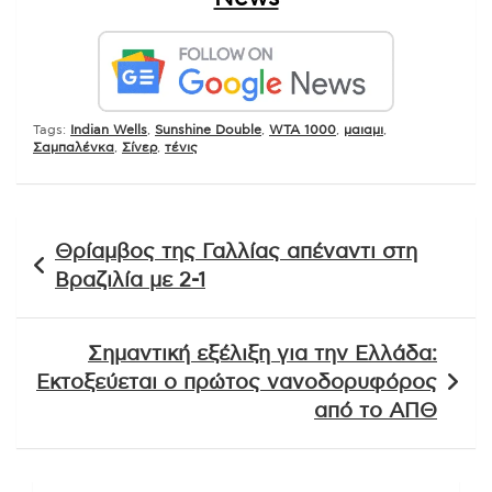
Tags:
Indian Wells
,
Sunshine Double
,
WTA 1000
,
μαιαμι
,
Σαμπαλένκα
,
Σίνερ
,
τένις
Πλοήγηση
Θρίαμβος της Γαλλίας απέναντι στη
άρθρων
Βραζιλία με 2-1
Σημαντική εξέλιξη για την Ελλάδα:
Εκτοξεύεται ο πρώτος νανοδορυφόρος
από το ΑΠΘ