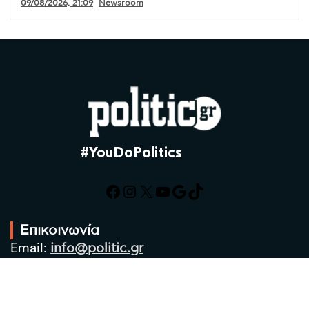
09/08/2026, 21:09
Newsroom
#YouDoPolitics
Facebook
Instagram
X
YouTube
Google
TikTok
Επικοινωνία
Email:
info@politic.gr
Τηλ:
+302310501850
Κιν:
+306986533609