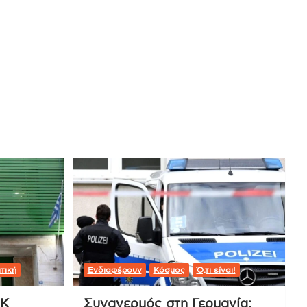
τική
Ενδιαφέρουν
Κόσμος
Ό,τι είναι!
ΟΚ
Συναγερμός στη Γερμανία: