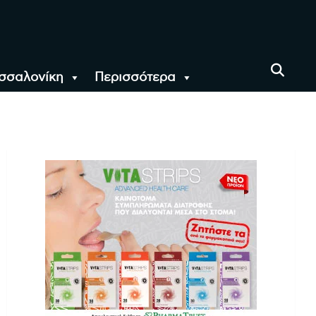
σσαλονίκη
Περισσότερα
αι όλο τον Κόσμο