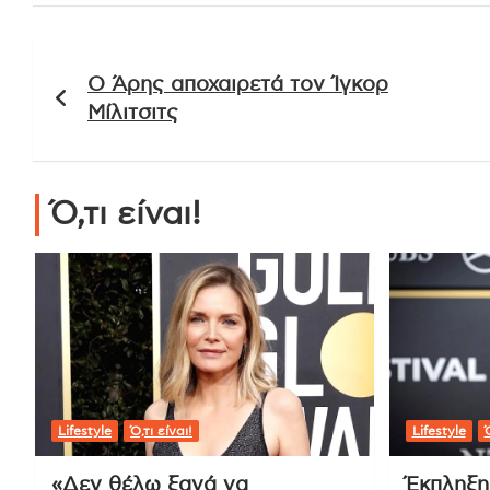
Πλοήγηση
Ο Άρης αποχαιρετά τον Ίγκορ
άρθρων
Μίλιτσιτς
Ό,τι είναι!
Lifestyle
Ό,τι είναι!
Lifestyle
Ό
«Δεν θέλω ξανά να
Έκπληξη