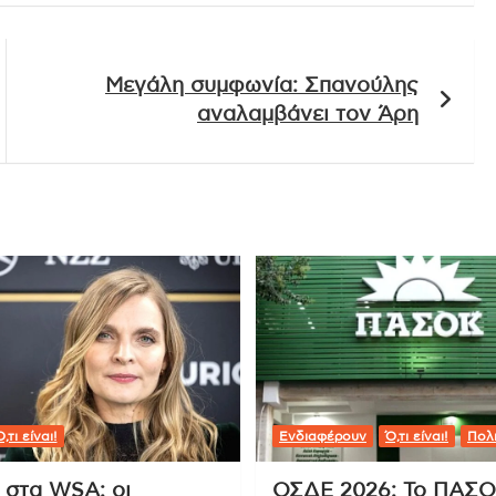
Μεγάλη συμφωνία: Σπανούλης
αναλαμβάνει τον Άρη
,τι είναι!
Ενδιαφέρουν
Ό,τι είναι!
Πολι
 στα WSA: οι
ΟΣΔΕ 2026: Το ΠΑΣ