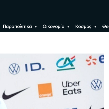
Παραπολιτικά
Οικονομία
Κόσμος
Θε
αλονίκη, την Ελλάδα κ