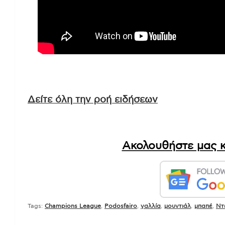
Δείτε όλη την ροή ειδήσεων
Ακολουθήστε μας κ
Tags:
Champions League
,
Podosfairo
,
γαλλία
,
μουντιάλ
,
μπαπέ
,
Ντ