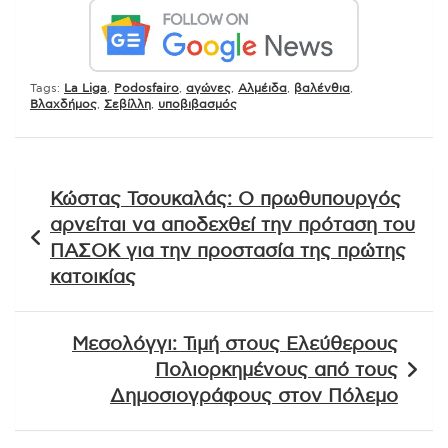
Tags:
La Liga
,
Podosfairo
,
αγώνες
,
Αλμέιδα
,
βαλένθια
,
Βλαχδήμος
,
Σεβίλλη
,
υποβιβασμός
Πλοήγηση
Κώστας Τσουκαλάς: Ο πρωθυπουργός
άρθρων
αρνείται να αποδεχθεί την πρόταση του
ΠΑΣΟΚ για την προστασία της πρώτης
κατοικίας
Μεσολόγγι: Τιμή στους Ελεύθερους
Πολιορκημένους από τους
Δημοσιογράφους στον Πόλεμο