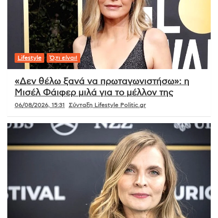
Lifestyle
Ό,τι είναι!
«Δεν θέλω ξανά να πρωταγωνιστήσω»: η
Μισέλ Φάιφερ μιλά για το μέλλον της
06/08/2026, 15:31
Σύνταξη Lifestyle Politic.gr