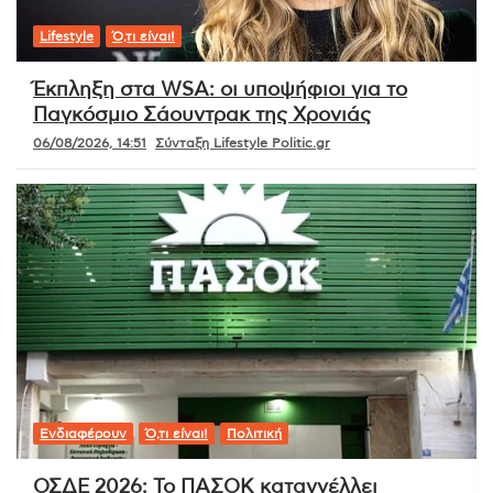
Lifestyle
Ό,τι είναι!
Έκπληξη στα WSA: οι υποψήφιοι για το
Παγκόσμιο Σάουντρακ της Χρονιάς
06/08/2026, 14:51
Σύνταξη Lifestyle Politic.gr
Ενδιαφέρουν
Ό,τι είναι!
Πολιτική
ΟΣΔΕ 2026: Το ΠΑΣΟΚ καταγγέλλει