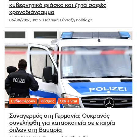
κυβερνητικό φιάσκο και ζητά σαφές
χρονοδιάγραμμα
06/08/2026, 13:15
Πολιτική Σύνταξη Politic.gr
Ενδιαφέρουν
Κόσμος
Ό,τι είναι!
Συναγερμός στη Γερμανία: Ουκρανός
συνελήφθη για κατασκοπεία σε εταιρία
όπλων στη Βαυαρία