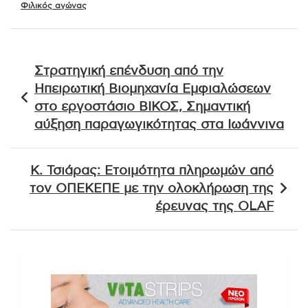
Φιλικός αγώνας
Πλοήγηση
Στρατηγική επένδυση από την
άρθρων
Ηπειρωτική Βιομηχανία Εμφιαλώσεων
στο εργοστάσιο ΒΙΚΟΣ, Σημαντική
αύξηση παραγωγικότητας στα Ιωάννινα
Κ. Τσιάρας: Ετοιμότητα πληρωμών από
τον ΟΠΕΚΕΠΕ με την ολοκλήρωση της
έρευνας της OLAF