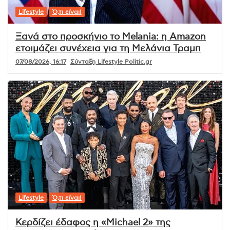
Lifestyle
Ό,τι είναι!
Ξανά στο προσκήνιο το Melania: η Amazon
ετοιμάζει συνέχεια για τη Μελάνια Τραμπ
07/08/2026, 16:17
Σύνταξη Lifestyle Politic.gr
Lifestyle
Ό,τι είναι!
Κερδίζει έδαφος η «Michael 2» της