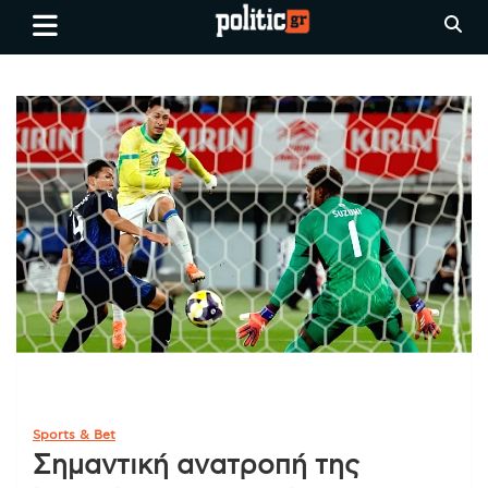
Skip
politic.gr
Ειδήσεις απο τη
to
Θεσσαλονίκη, την Ελλάδα και
content
όλο τον Κόσμο
Sports & Bet
Σημαντική ανατροπή της