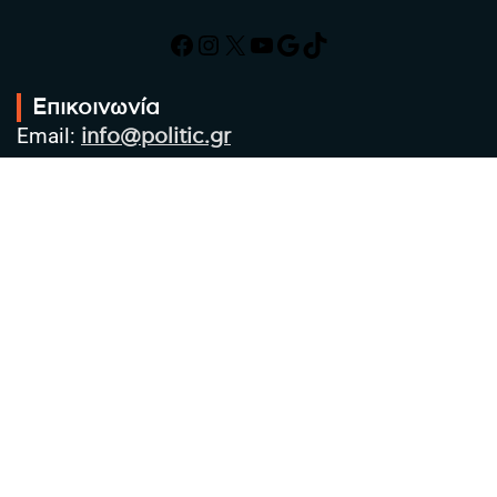
Facebook
Instagram
X
YouTube
Google
TikTok
Επικοινωνία
Email:
info@politic.gr
Τηλ:
+302310501850
Κιν:
+306986533609
Πολιτική Απορρήτου
Όροι χρήσης
Πολιτική Cookies
Πολιτική προστασίας προσωπικών
δεδομένων
Συντακτική Ομάδα