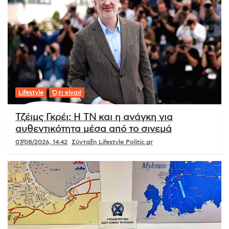
Lifestyle
Ό,τι είναι!
Τζέιμς Γκρέι: Η ΤΝ και η ανάγκη για
αυθεντικότητα μέσα από το σινεμά
07/08/2026, 14:42
Σύνταξη Lifestyle Politic.gr