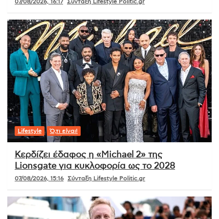
07/08/2026, 16:17
Σύνταξη Lifestyle Politic.gr
Lifestyle
Ό,τι είναι!
Κερδίζει έδαφος η «Michael 2» της
Lionsgate για κυκλοφορία ως το 2028
07/08/2026, 15:16
Σύνταξη Lifestyle Politic.gr