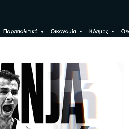
Παραπολιτικά
Οικονομία
Κόσμος
Θε
αλονίκη, την Ελλάδα κ