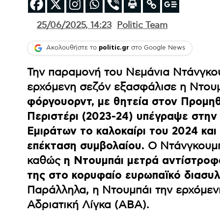
25/06/2025, 14:23
Politic Team
Ακολουθήστε το
politic.gr
στο Google News
Την παραμονή του Νεμάνια Ντάνγκου
ερχόμενη σεζόν εξασφάλισε η Ντου
φόργουορντ, με θητεία στον Προμηθ
Περιστέρι (2023-24) υπέγραψε στη
Εμιράτων το καλοκαίρι του 2024 και
επέκταση συμβολαίου.
Ο Ντάνγκουμπι
καθώς
η Ντουμπάι μετρά αντίστροφ
της στο κορυφαίο ευρωπαϊκό διασυ
Παράλληλα, η Ντουμπάι την ερχόμενη
Αδριατική Λίγκα (ABA).