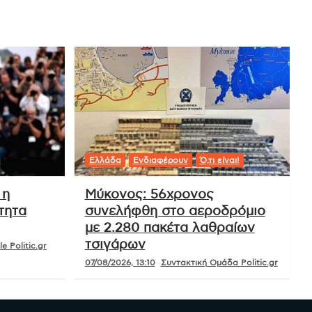
Ελλάδα
Ενδιαφέρουν
Ό,τι είναι!
 η
Μύκονος: 56χρονος
τητα
συνελήφθη στο αεροδρόμιο
με 2.280 πακέτα λαθραίων
τσιγάρων
e Politic.gr
07/08/2026, 13:10
Συντακτική Ομάδα Politic.gr