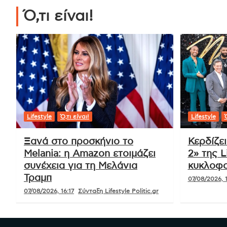
Ό,τι είναι!
Lifestyle
Ό,τι είναι!
Lifestyle
Ό
Ξανά στο προσκήνιο το
Κερδίζε
Melania: η Amazon ετοιμάζει
2» της L
συνέχεια για τη Μελάνια
κυκλοφο
Τραμπ
07/08/2026, 1
07/08/2026, 16:17
Σύνταξη Lifestyle Politic.gr