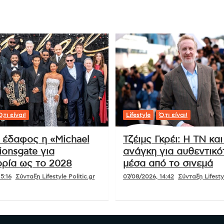
,τι είναι!
Lifestyle
Ό,τι είναι!
ι έδαφος η «Michael
Τζέιμς Γκρέι: Η ΤΝ και
ionsgate για
ανάγκη για αυθεντικό
ρία ως το 2028
μέσα από το σινεμά
5:16
Σύνταξη Lifestyle Politic.gr
07/08/2026, 14:42
Σύνταξη Lifestyl