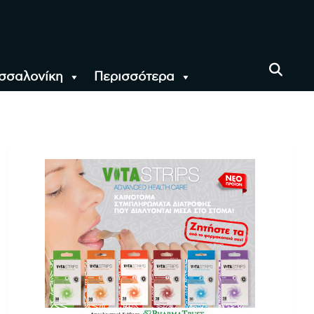
σσαλονίκη
Περισσότερα
αι όλο τον Κόσμο