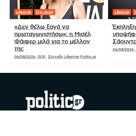
Lifestyle
Ό,τι είναι!
Lifestyle
Ό
«Δεν θέλω ξανά να
Έκπληξη
πρωταγωνιστήσω»: η Μισέλ
υποψήφι
Φάιφερ μιλά για το μέλλον
Σάουντρ
της
06/08/2026, 
06/08/2026, 15:31
Σύνταξη Lifestyle Politic.gr
#YouDoPolitics