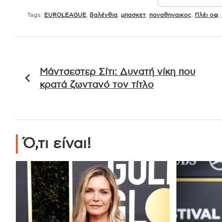
Tags:
EUROLEAGUE
,
βαλένθια
,
μπασκετ
,
παναθηναικος
,
Πλέι οφ
,
Πλοήγηση
Μάντσεστερ Σίτι: Δυνατή νίκη που
άρθρων
κρατά ζωντανό τον τίτλο
Ό,τι είναι!