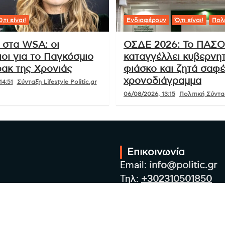
,τι είναι!
Ενδιαφέρουν
Ό,τι είναι!
Πολι
 στα WSA: οι
ΟΣΔΕ 2026: Το ΠΑΣ
οι για το Παγκόσμιο
καταγγέλλει κυβερνητ
ακ της Χρονιάς
φιάσκο και ζητά σαφ
χρονοδιάγραμμα
14:51
Σύνταξη Lifestyle Politic.gr
06/08/2026, 13:15
Πολιτική Σύνταξ
Επικοινωνία
Email:
info@politic.gr
Τηλ:
+302310501850
Κιν:
+306986533609