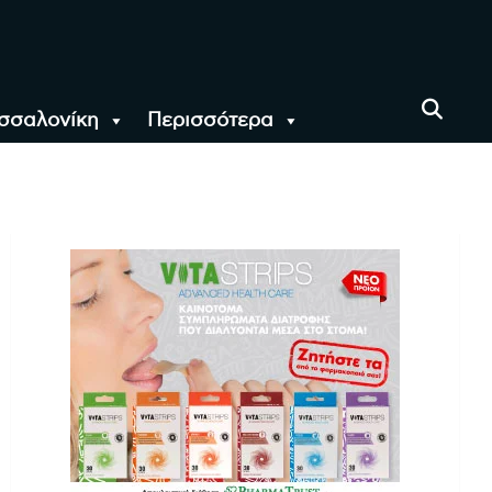
σσαλονίκη
Περισσότερα
αι όλο τον Κόσμο