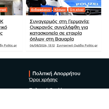
τική
Ενδιαφέρουν
Κόσμος
Ό,τι είναι!
ΟΚ
Συναγερμός στη Γερμανία:
ικό
Ουκρανός συνελήφθη για
ές
κατασκοπεία σε εταιρία
όπλων στη Βαυαρία
η Politic.gr
06/08/2026, 13:12
Συντακτική Ομάδα Politic.gr
Πολιτική Απορρήτου
Όροι χρήσης
Πολιτική Cookies
Πολιτική προστασίας
προσωπικών δεδομένων