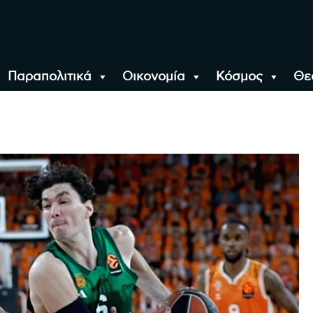
Παραπολιτικά
Οικονομία
Κόσμος
Θε
αλονίκη, την Ελλάδα κ