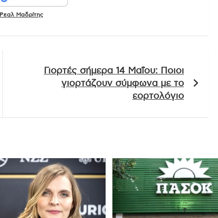
Ρεαλ Μαδρίτης
Γιορτές σήμερα 14 Μαΐου: Ποιοι
γιορτάζουν σύμφωνα με το
εορτολόγιο