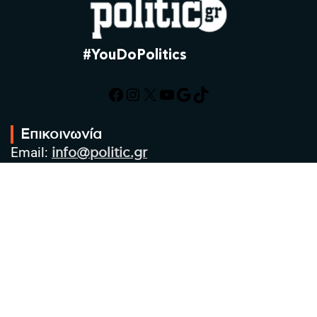
#YouDoPolitics
Facebook
Instagram
X
YouTube
Google
TikTok
Επικοινωνία
Email:
info@politic.gr
Τηλ:
+302310501850
Κιν:
+306986533609
Πολιτική Απορρήτου
Όροι χρήσης
Πολιτική Cookies
Πολιτική προστασίας προσωπικών