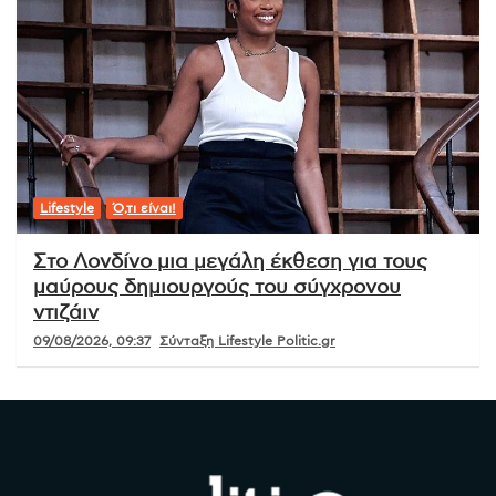
Lifestyle
Ό,τι είναι!
Στο Λονδίνο μια μεγάλη έκθεση για τους
μαύρους δημιουργούς του σύγχρονου
ντιζάιν
09/08/2026, 09:37
Σύνταξη Lifestyle Politic.gr