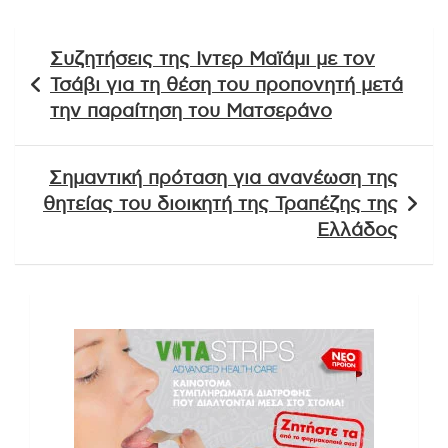
Πλοήγηση
Συζητήσεις της Ιντερ Μαϊάμι με τον
άρθρων
Τσάβι για τη θέση του προπονητή μετά
την παραίτηση του Ματσεράνο
Σημαντική πρόταση για ανανέωση της
θητείας του διοικητή της Τραπέζης της
Ελλάδος