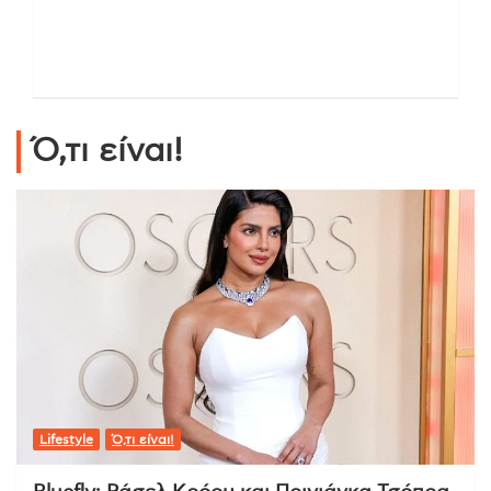
Ό,τι είναι!
Lifestyle
Ό,τι είναι!