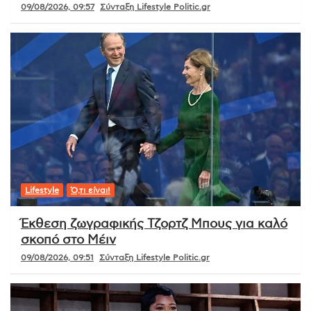
09/08/2026, 09:57
Σύνταξη Lifestyle Politic.gr
Lifestyle
Ό,τι είναι!
Έκθεση ζωγραφικής Τζορτζ Μπους για καλό
σκοπό στο Μέιν
09/08/2026, 09:51
Σύνταξη Lifestyle Politic.gr