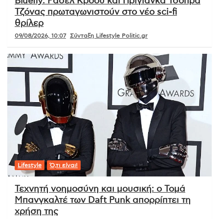
Bluefly: Ράσελ Κρόου και Πριγιάνκα Τσόπρα
Τζόνας πρωταγωνιστούν στο νέο sci-fi
θρίλερ
09/08/2026, 10:07
Σύνταξη Lifestyle Politic.gr
Lifestyle
Ό,τι είναι!
Τεχνητή νοημοσύνη και μουσική: ο Τομά
Μπανγκαλτέ των Daft Punk απορρίπτει τη
χρήση της