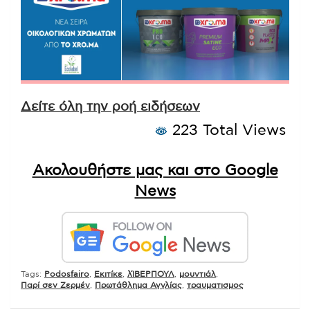
Δείτε όλη την ροή ειδήσεων
223 Total Views
Ακολουθήστε μας και στο Google
News
Tags:
Podosfairo
,
Εκιτίκε
,
λΊΒΕΡΠΟΥΛ
,
μουντιάλ
,
Παρί σεν Ζερμέν
,
Πρωτάθλημα Αγγλίας
,
τραυματισμος