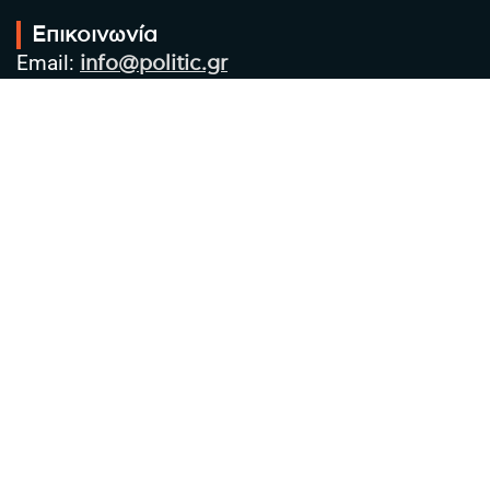
Επικοινωνία
Email:
info@politic.gr
Τηλ:
+302310501850
Κιν:
+306986533609
Πολιτική Απορρήτου
Όροι χρήσης
Πολιτική Cookies
Πολιτική προστασίας προσωπικών
δεδομένων
Συντακτική Ομάδα
Στοιχεία Επιχείρησης