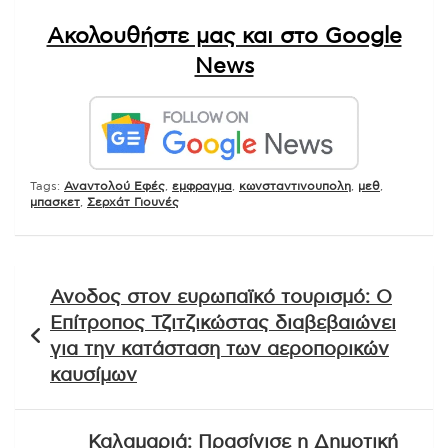
Ακολουθήστε μας και στο Google
News
Tags:
Αναντολού Εφές
,
εμφραγμα
,
κωνσταντινουπολη
,
μεθ
,
μπασκετ
,
Σερχάτ Γιουνές
Πλοήγηση
Ανοδος στον ευρωπαϊκό τουρισμό: Ο
άρθρων
Επίτροπος Τζιτζικώστας διαβεβαιώνει
για την κατάσταση των αεροπορικών
καυσίμων
Καλαμαριά: Πρασίνισε η Δημοτική