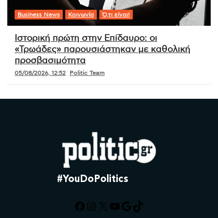
Business News
Κοινωνία
Ό,τι είναι!
Ιστορική πρώτη στην Επίδαυρο: οι
«Τρωάδες» παρουσιάστηκαν με καθολική
προσβασιμότητα
05/08/2026, 12:52
Politic Team
#YouDoPolitics
Facebook
Instagram
X
YouTube
Google
TikTok