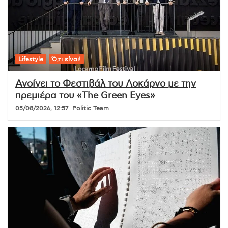
Lifestyle
Ό,τι είναι!
Ανοίγει το Φεστιβάλ του Λοκάρνο με την
πρεμιέρα του «The Green Eyes»
05/08/2026, 12:57
Politic Team