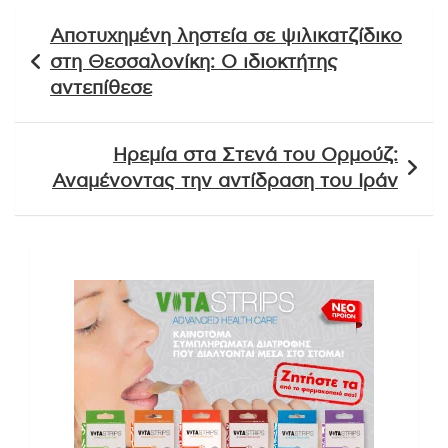
Πλοήγηση
Αποτυχημένη ληστεία σε ψιλικατζίδικο
άρθρων
στη Θεσσαλονίκη: Ο ιδιοκτήτης
αντεπίθεσε
Ηρεμία στα Στενά του Ορμούζ:
Αναμένοντας την αντίδραση του Ιράν