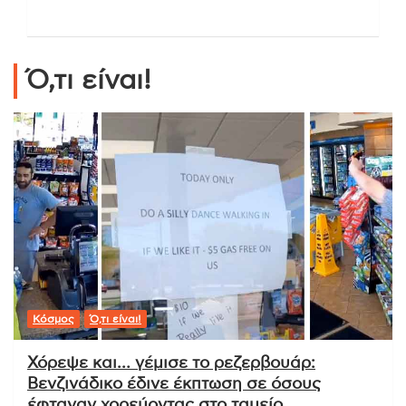
Ό,τι είναι!
Κόσμος
Ό,τι είναι!
Χόρεψε και… γέμισε το ρεζερβουάρ:
Βενζινάδικο έδινε έκπτωση σε όσους
έφταναν χορεύοντας στο ταμείο