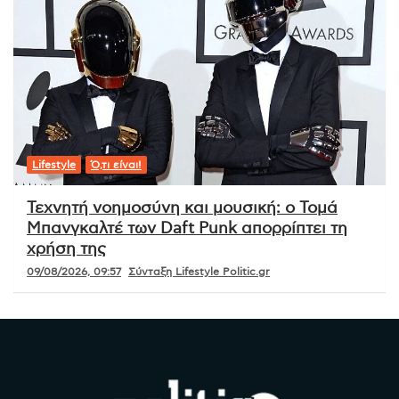
Lifestyle
Ό,τι είναι!
Τεχνητή νοημοσύνη και μουσική: ο Τομά
Μπανγκαλτέ των Daft Punk απορρίπτει τη
χρήση της
09/08/2026, 09:57
Σύνταξη Lifestyle Politic.gr