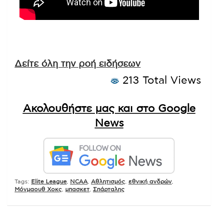
Δείτε όλη την ροή ειδήσεων
213 Total Views
Ακολουθήστε μας και στο Google
News
Tags:
Elite League
,
NCAA
,
Αθλητισμός
,
εθνική ανδρών
,
Μόνμαουθ Χοκς
,
μπασκετ
,
Σπάρταλης