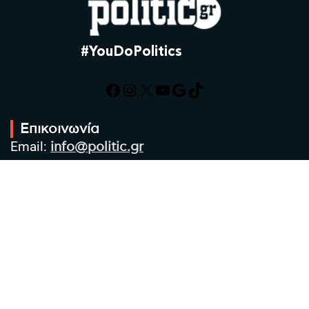
#YouDoPolitics
Facebook
Instagram
X
YouTube
Google
TikTok
Επικοινωνία
Email:
info@politic.gr
Τηλ:
+302310501850
Κιν:
+306986533609
Πολιτική Απορρήτου
Όροι χρήσης
Πολιτική Cookies
Πολιτική προστασίας προσωπικών