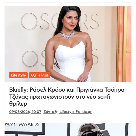
Lifestyle
Ό,τι είναι!
Bluefly: Ράσελ Κρόου και Πριγιάνκα Τσόπρα
Τζόνας πρωταγωνιστούν στο νέο sci-fi
θρίλερ
09/08/2026, 10:07
Σύνταξη Lifestyle Politic.gr