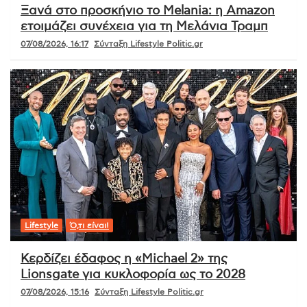
Ξανά στο προσκήνιο το Melania: η Amazon
ετοιμάζει συνέχεια για τη Μελάνια Τραμπ
07/08/2026, 16:17
Σύνταξη Lifestyle Politic.gr
Lifestyle
Ό,τι είναι!
Κερδίζει έδαφος η «Michael 2» της
Lionsgate για κυκλοφορία ως το 2028
07/08/2026, 15:16
Σύνταξη Lifestyle Politic.gr