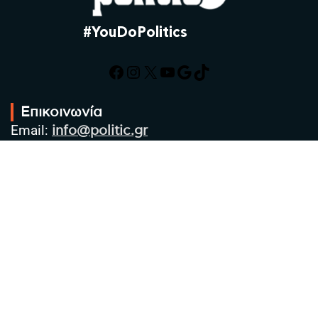
#YouDoPolitics
Facebook
Instagram
X
YouTube
Google
TikTok
Επικοινωνία
Email:
info@politic.gr
Τηλ:
+302310501850
Κιν:
+306986533609
Πολιτική Απορρήτου
Όροι χρήσης
Πολιτική Cookies
Πολιτική προστασίας προσωπικών
δεδομένων