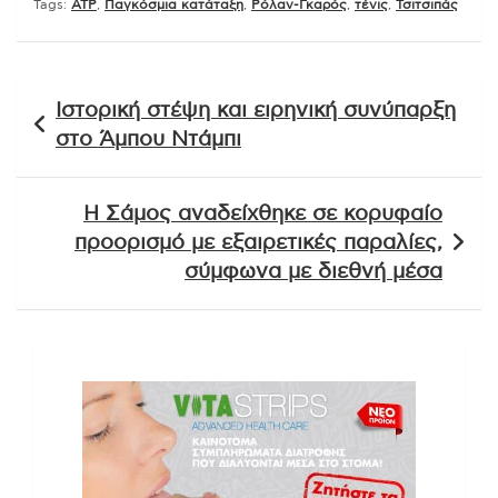
Tags:
ATP
,
Παγκόσμια κατάταξη
,
Ρόλαν-Γκαρός
,
τένις
,
Τσιτσιπάς
Πλοήγηση
Ιστορική στέψη και ειρηνική συνύπαρξη
άρθρων
στο Άμπου Ντάμπι
Η Σάμος αναδείχθηκε σε κορυφαίο
προορισμό με εξαιρετικές παραλίες,
σύμφωνα με διεθνή μέσα