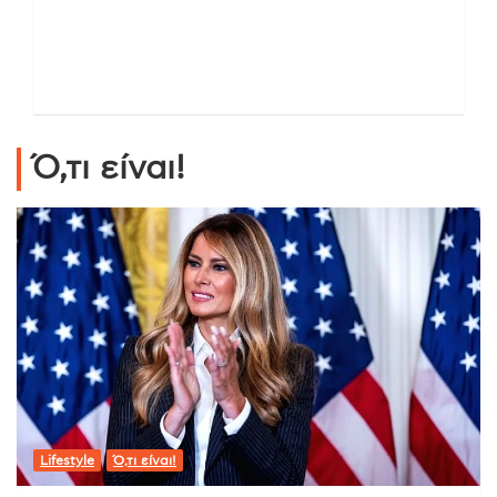
Ό,τι είναι!
Lifestyle
Ό,τι είναι!