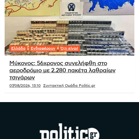
Ελλάδα
Ενδιαφέρουν
Ό,τι είναι!
Μύκονος: 56χρονος συνελήφθη στο
αεροδρόμιο με 2.280 πακέτα λαθραίων
τσιγάρων
07/08/2026, 13:10
Συντακτική Ομάδα Politic.gr