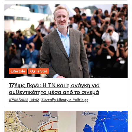
Lifestyle
Ό,τι είναι!
Τζέιμς Γκρέι: Η ΤΝ και η ανάγκη για
αυθεντικότητα μέσα από το σινεμά
07/08/2026, 14:42
Σύνταξη Lifestyle Politic.gr