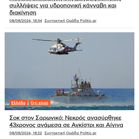
συλλήψεις για υδροπονική κάνναβη και
διακίνηση
08/08/2026, 18:34
Συντακτική Ομάδα Politic.gr
Ελλάδα
Ό,τι είναι!
Σοκ στον Σαρωνικό: Νεκρός ανασύρθηκε
43χρονος ανάμεσα σε Αγκίστρι και Αίγινα
08/08/2026, 18:22
Συντακτική Ομάδα Politic.gr