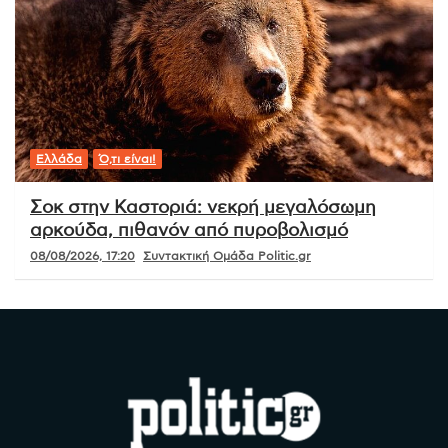
Ελλάδα
Ό,τι είναι!
Σοκ στην Καστοριά: νεκρή μεγαλόσωμη
αρκούδα, πιθανόν από πυροβολισμό
08/08/2026, 17:20
Συντακτική Ομάδα Politic.gr