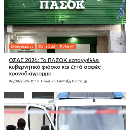
Ενδιαφέρουν
Ό,τι είναι!
Πολιτική
ΟΣΔΕ 2026: Το ΠΑΣΟΚ καταγγέλλει
κυβερνητικό φιάσκο και ζητά σαφές
χρονοδιάγραμμα
06/08/2026, 13:15
Πολιτική Σύνταξη Politic.gr