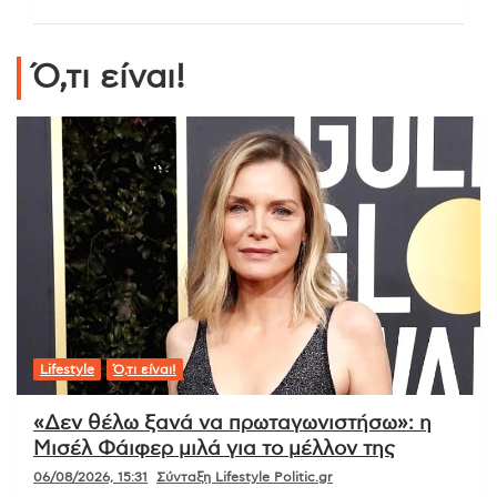
Ό,τι είναι!
Lifestyle
Ό,τι είναι!
«Δεν θέλω ξανά να πρωταγωνιστήσω»: η
Μισέλ Φάιφερ μιλά για το μέλλον της
06/08/2026, 15:31
Σύνταξη Lifestyle Politic.gr