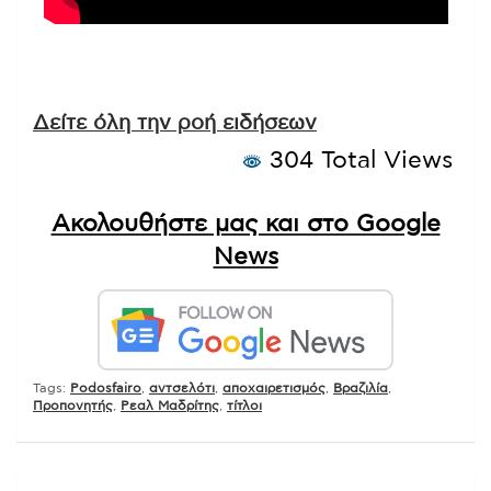
Δείτε όλη την ροή ειδήσεων
304 Total Views
Ακολουθήστε μας και στο Google
News
Tags:
Podosfairo
,
αντσελότι
,
αποχαιρετισμός
,
Βραζιλία
,
Προπονητής
,
Ρεαλ Μαδρίτης
,
τίτλοι
Πλοήγηση