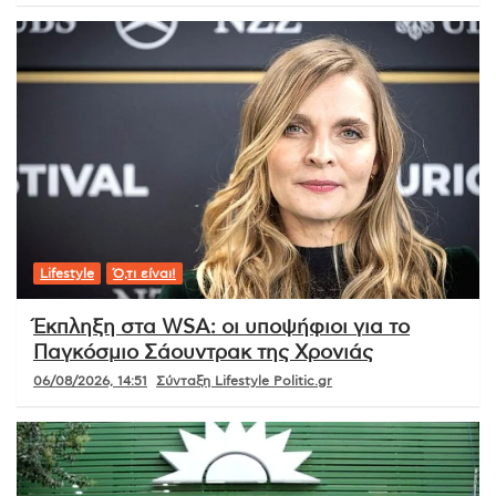
Lifestyle
Ό,τι είναι!
Έκπληξη στα WSA: οι υποψήφιοι για το
Παγκόσμιο Σάουντρακ της Χρονιάς
06/08/2026, 14:51
Σύνταξη Lifestyle Politic.gr