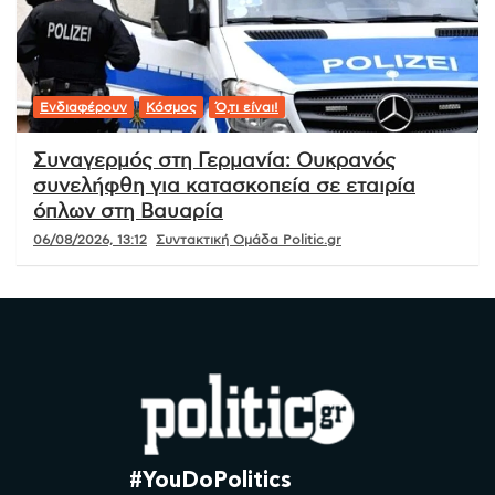
Ενδιαφέρουν
Κόσμος
Ό,τι είναι!
Συναγερμός στη Γερμανία: Ουκρανός
συνελήφθη για κατασκοπεία σε εταιρία
όπλων στη Βαυαρία
06/08/2026, 13:12
Συντακτική Ομάδα Politic.gr
#YouDoPolitics