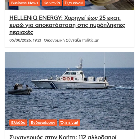
Business News
Κοινωνία
Ό,τι είναι!
HELLENiQ ENERGY: Χορηγεί έως 25 εκατ.
ευρώ για αποκατάσταση στις πυρόπληκτες
περιοχές
05/08/2026, 19:21
Οικονομική Σύνταξη Politic.gr
Ελλάδα
Ενδιαφέρουν
Ό,τι είναι!
Συναγερμός στην Κρήτη: 112 αλλοδαποί