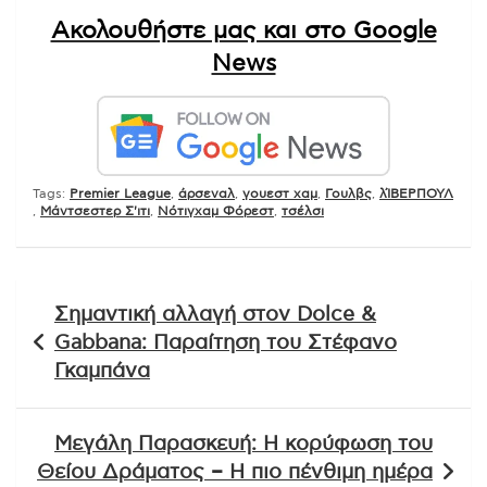
Ακολουθήστε μας και στο Google
News
Tags:
Premier League
,
άρσεναλ
,
γουεστ χαμ
,
Γουλβς
,
λΊΒΕΡΠΟΥΛ
,
Μάντσεστερ Σ'ιτι
,
Νότιγχαμ Φόρεστ
,
τσέλσι
Πλοήγηση
Σημαντική αλλαγή στον Dolce &
άρθρων
Gabbana: Παραίτηση του Στέφανο
Γκαμπάνα
Μεγάλη Παρασκευή: Η κορύφωση του
Θείου Δράματος – Η πιο πένθιμη ημέρα