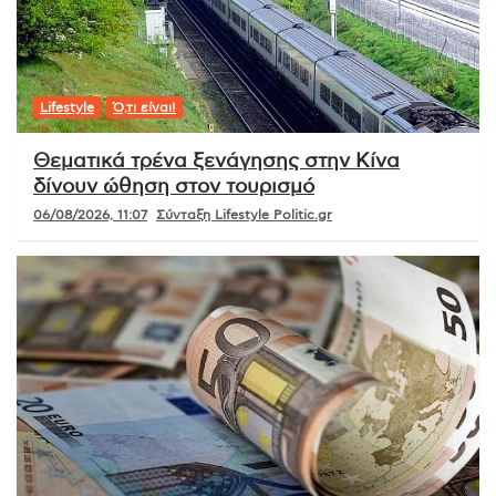
Lifestyle
Ό,τι είναι!
Θεματικά τρένα ξενάγησης στην Κίνα
δίνουν ώθηση στον τουρισμό
06/08/2026, 11:07
Σύνταξη Lifestyle Politic.gr