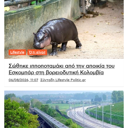
Lifestyle
Ό,τι είναι!
Σώθηκε ιπποποταμάκι από την αποικία του
Εσκομπάρ στη βορειοδυτική Κολομβία
06/08/2026, 11:07
Σύνταξη Lifestyle Politic.gr