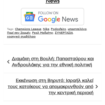
News
Tags:
Champions League
,
Nike
,
Podosfairo
,
μπαρτσελόνα
,
Παρί σεν Ζερμέν
,
Ρεαλ Μαδρίτης
,
ΣΥΝΕΡΓΑΣΙΑ
,
χορηγικό συμβόλαιο
Πλοήγηση
Διαμάχη στη Βουλή: Παπασταύρου και
άρθρων
Ανδρουλάκης για την εθνική πολιτική
Εκκένωση στη Βηρυτό: Ισραήλ καλεί
τους κατοίκους να απομακρυνθούν από
την κεντρική περιοχή