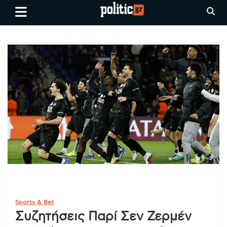
Skip
politic.gr
Ειδήσεις απο τη
to
Θεσσαλονίκη, την Ελλάδα και
content
όλο τον Κόσμο
Sports & Bet
Συζητήσεις Παρί Σεν Ζερμέν