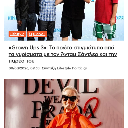
Lifestyle
Ό,τι είναι!
«Grown Ups 3»: Το πρώτο στιγμιότυπο από
τα γυρίσματα με τον Άνταμ Σάντλερ και την
παρέα του
08/08/2026, 09:53
Σύνταξη Lifestyle Politic.gr