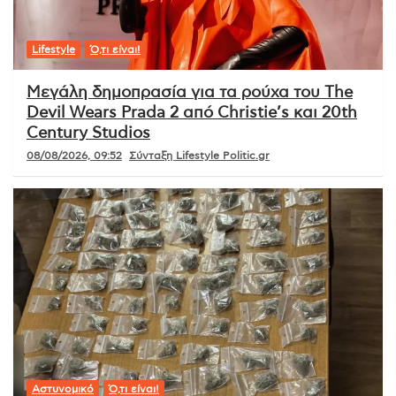
Lifestyle
Ό,τι είναι!
Μεγάλη δημοπρασία για τα ρούχα του The
Devil Wears Prada 2 από Christie’s και 20th
Century Studios
08/08/2026, 09:52
Σύνταξη Lifestyle Politic.gr
Αστυνομικό
Ό,τι είναι!