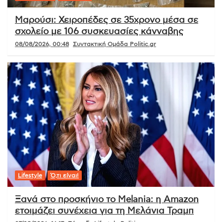
Μαρούσι: Χειροπέδες σε 35χρονο μέσα σε
σχολείο με 106 συσκευασίες κάνναβης
08/08/2026, 00:48
Συντακτική Ομάδα Politic.gr
Lifestyle
Ό,τι είναι!
Ξανά στο προσκήνιο το Melania: η Amazon
ετοιμάζει συνέχεια για τη Μελάνια Τραμπ