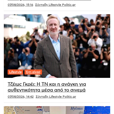
07/08/2026, 15:16
Σύνταξη Lifestyle Politic.gr
Lifestyle
Ό,τι είναι!
Τζέιμς Γκρέι: Η ΤΝ και η ανάγκη για
αυθεντικότητα μέσα από το σινεμά
07/08/2026, 14:42
Σύνταξη Lifestyle Politic.gr