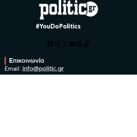
#YouDoPolitics
Facebook
Instagram
X
YouTube
Google
TikTok
Επικοινωνία
Email:
info@politic.gr
Τηλ:
+302310501850
Κιν:
+306986533609
Πολιτική Απορρήτου
Όροι χρήσης
Πολιτική Cookies
Πολιτική προστασίας προσωπικών