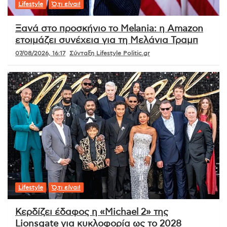
Lifestyle
Ό,τι είναι!
Ξανά στο προσκήνιο το Melania: η Amazon
ετοιμάζει συνέχεια για τη Μελάνια Τραμπ
07/08/2026, 16:17
Σύνταξη Lifestyle Politic.gr
Lifestyle
Ό,τι είναι!
Κερδίζει έδαφος η «Michael 2» της
Lionsgate για κυκλοφορία ως το 2028