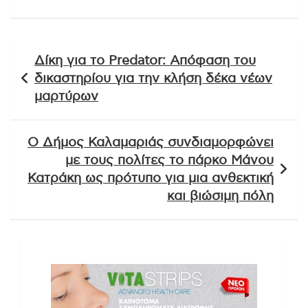
Πλοήγηση
Δίκη για το Predator: Απόφαση του
άρθρων
δικαστηρίου για την κλήση δέκα νέων
μαρτύρων
Ο Δήμος Καλαμαριάς συνδιαμορφώνει
με τους πολίτες το πάρκο Μάνου
Κατράκη ως πρότυπο για μια ανθεκτική
και βιώσιμη πόλη