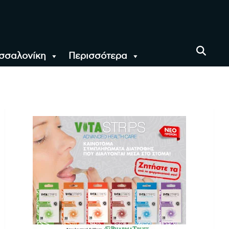
σσαλονίκη
Περισσότερα
αι όλο τον Κόσμο