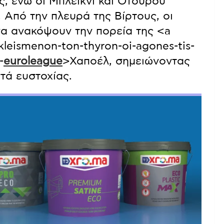
, ενώ οι Μπλέικνι και Οτούρου
 Από την πλευρά της Βίρτους, οι
α ανακόψουν την πορεία της <a
ekleismenon-ton-thyron-oi-agones-tis-
-
euroleague
>Χαποέλ, σημειώνοντας
τά ευστοχίας.