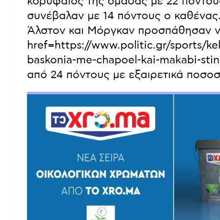
κορυφαίος της ομάδας με 22 πόντους
συνέβαλαν με 14 πόντους ο καθένας.
Άλστον και Μόργκαν προσπάθησαν ν
href=https://www.politic.gr/sports/k
baskonia-me-chapoel-kai-makabi-stin
από 24 πόντους με εξαιρετικά ποσοσ