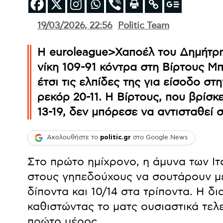
19/03/2026, 22:56
Politic Team
Η euroleague>Χαποέλ του Δημήτρη
νίκη 109-91 κόντρα στη Βίρτους Μ
έτσι τις ελπίδες της για είσοδο σ
ρεκόρ 20-11. Η Βίρτους, που βρίσκ
13-19, δεν μπόρεσε να αντισταθεί 
Ακολουθήστε το
politic.gr
στο Google News
Στο πρώτο ημίχρονο, η άμυνα των Ιτ
στους γηπεδούχους να σουτάρουν με
δίποντα και 10/14 στα τρίποντα. Η δι
καθιστώντας το ματς ουσιαστικά τελ
πρώτο μέρος.