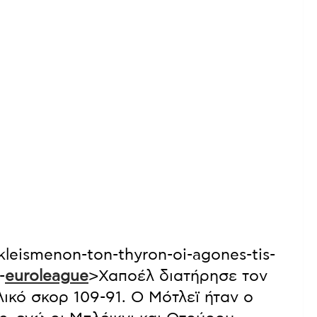
ekleismenon-ton-thyron-oi-agones-tis-
-
euroleague
>Χαποέλ διατήρησε τον
λικό σκορ 109-91. Ο Μότλεϊ ήταν ο