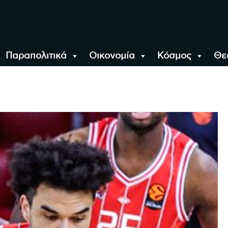
Παραπολιτικά
Οικονομία
Κόσμος
Θε
αλονίκη, την Ελλάδα κ