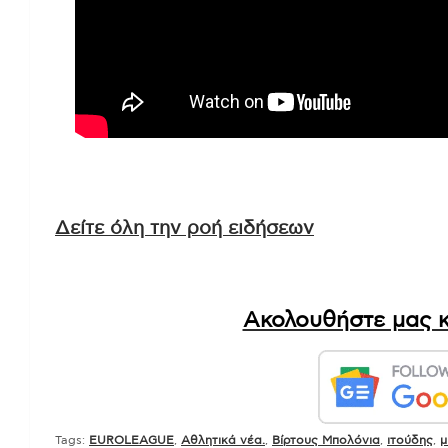
Δείτε όλη την ροή ειδήσεων
Ακολουθήστε μας κ
Tags:
EUROLEAGUE
,
Αθλητικά νέα.
,
Βίρτους Μπολόνια
,
ιτούδης
,
μ