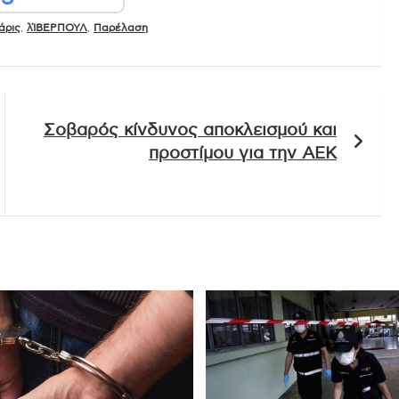
άρις
,
λΊΒΕΡΠΟΥΛ
,
Παρέλαση
Σοβαρός κίνδυνος αποκλεισμού και
προστίμου για την ΑΕΚ