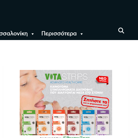
σσαλονίκη
Περισσότερα
αι όλο τον Κόσμο