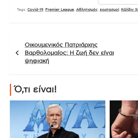
Tags:
Covid-19
,
Premier League
,
Αθλητισμός
,
εορτασμοί
,
Κάλβιν Χ
Πλοήγηση
Οικουμενικός Πατριάρχης
άρθρων
Βαρθολομαίος: Η ζωή δεν είναι
ψηφιακή
Ό,τι είναι!