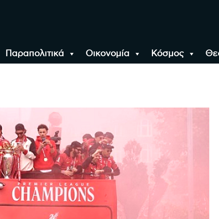
Παραπολιτικά
Οικονομία
Κόσμος
Θε
αλονίκη, την Ελλάδα κ