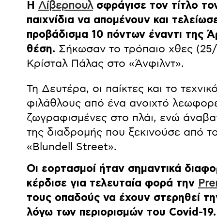
Η
Λίβερπουλ
σφράγισε τον τίτλο το
παιχνίδια να απομένουν και τελείωσ
προβάδισμα 10 πόντων έναντι της Ά
θέση.
Σήκωσαν το τρόπαιο χθες (25/5
Κρίσταλ Πάλας στο «Άνφιλντ».
Τη Δευτέρα, οι παίκτες και το τεχνικ
φιλάθλους από ένα ανοιχτό λεωφορεί
ζωγραφισμένες στο πλάι, ενώ άναβα
της διαδρομής που ξεκινούσε από το
«Blundell Street».
Οι εορτασμοί ήταν σημαντικά διαφο
κέρδισε για τελευταία φορά την
Pre
τους οπαδούς να έχουν στερηθεί τ
λόγω των περιορισμών του Covid-19.