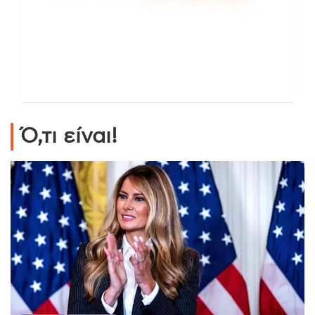
Ό,τι είναι!