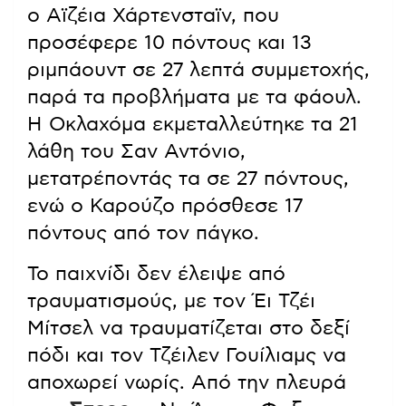
ο Αϊζέια Χάρτενσταϊν, που
προσέφερε 10 πόντους και 13
ριμπάουντ σε 27 λεπτά συμμετοχής,
παρά τα προβλήματα με τα φάουλ.
Η Οκλαχόμα εκμεταλλεύτηκε τα 21
λάθη του Σαν Αντόνιο,
μετατρέποντάς τα σε 27 πόντους,
ενώ ο Καρούζο πρόσθεσε 17
πόντους από τον πάγκο.
Το παιχνίδι δεν έλειψε από
τραυματισμούς, με τον Έι Τζέι
Μίτσελ να τραυματίζεται στο δεξί
πόδι και τον Τζέιλεν Γουίλιαμς να
αποχωρεί νωρίς. Από την πλευρά