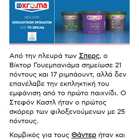
Από την πλευρά των
Σπερς
, ο
Βίκτορ Γουεμπανιάμα σημείωσε 21
πόντους και 17 ριμπάουντ, αλλά δεν
επανέλαβε την εκπληκτική του
εμφάνιση από το πρώτο παιχνίδι. Ο
Στεφόν Καστλ ήταν ο πρώτος
σκόρερ των φιλοξενούμενων με 25
πόντους.
Κομβικός για τους
Θάντερ
ήταν και