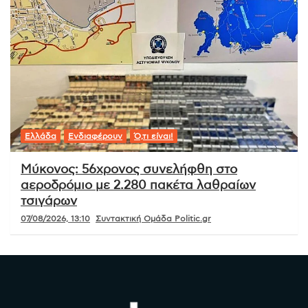
Ελλάδα
Ενδιαφέρουν
Ό,τι είναι!
Μύκονος: 56χρονος συνελήφθη στο
αεροδρόμιο με 2.280 πακέτα λαθραίων
τσιγάρων
07/08/2026, 13:10
Συντακτική Ομάδα Politic.gr