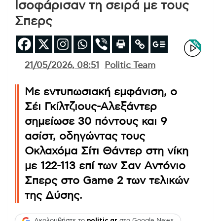
Ισοφάρισαν τη σειρά με τους
Σπερς
21/05/2026, 08:51
Politic Team
Με εντυπωσιακή εμφάνιση, ο
Σέι Γκίλτζιους-Αλεξάντερ
σημείωσε 30 πόντους και 9
ασίστ, οδηγώντας τους
Οκλαχόμα Σίτι Θάντερ στη νίκη
με 122-113 επί των Σαν Αντόνιο
Σπερς στο Game 2 των τελικών
της Δύσης.
Ακολουθήστε το
politic.gr
στο Google News