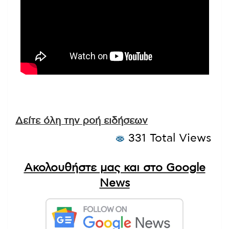
Δείτε όλη την ροή ειδήσεων
331 Total Views
Ακολουθήστε μας και στο Google
News