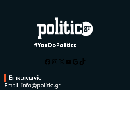
#YouDoPolitics
Facebook
Instagram
X
YouTube
Google
TikTok
Επικοινωνία
Email:
info@politic.gr
Τηλ:
+302310501850
Κιν:
+306986533609
Πολιτική Απορρήτου
Όροι χρήσης