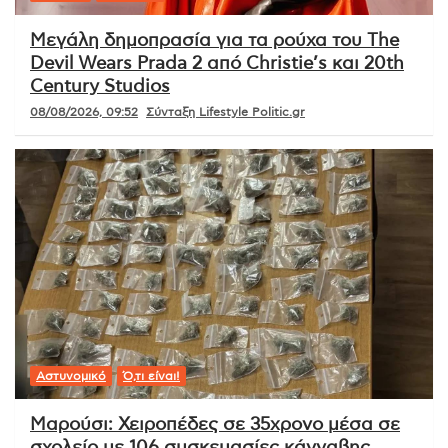
Μεγάλη δημοπρασία για τα ρούχα του The
Devil Wears Prada 2 από Christie’s και 20th
Century Studios
08/08/2026, 09:52
Σύνταξη Lifestyle Politic.gr
Αστυνομικό
Ό,τι είναι!
Μαρούσι: Χειροπέδες σε 35χρονο μέσα σε