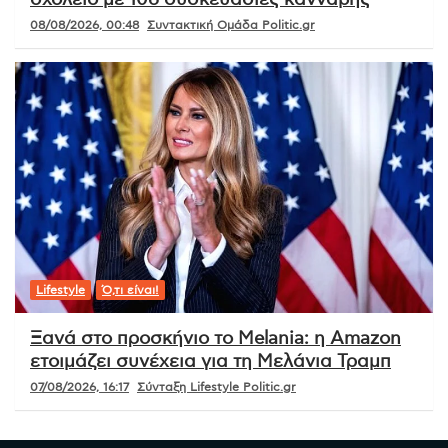
σχολείο με 106 συσκευασίες κάνναβης
08/08/2026, 00:48
Συντακτική Ομάδα Politic.gr
Lifestyle
Ό,τι είναι!
Ξανά στο προσκήνιο το Melania: η Amazon
ετοιμάζει συνέχεια για τη Μελάνια Τραμπ
07/08/2026, 16:17
Σύνταξη Lifestyle Politic.gr