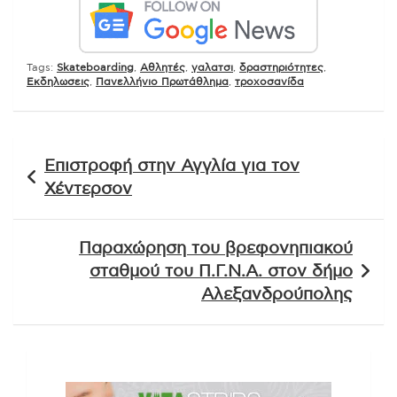
Tags:
Skateboarding
,
Αθλητές
,
γαλατσι
,
δραστηριότητες
,
Εκδηλωσεις
,
Πανελλήνιο Πρωτάθλημα
,
τροχοσανίδα
Πλοήγηση
Επιστροφή στην Αγγλία για τον
άρθρων
Χέντερσον
Παραχώρηση του βρεφονηπιακού
σταθμού του Π.Γ.Ν.Α. στον δήμο
Αλεξανδρούπολης