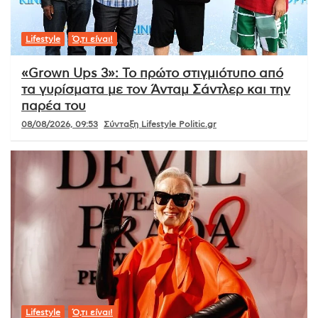
Lifestyle
Ό,τι είναι!
«Grown Ups 3»: Το πρώτο στιγμιότυπο από
τα γυρίσματα με τον Άνταμ Σάντλερ και την
παρέα του
08/08/2026, 09:53
Σύνταξη Lifestyle Politic.gr
Lifestyle
Ό,τι είναι!