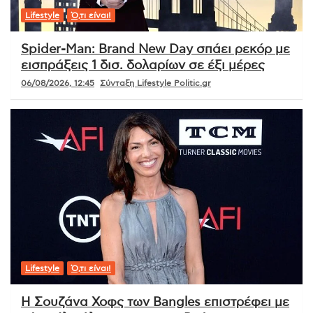
Lifestyle
Ό,τι είναι!
Spider-Man: Brand New Day σπάει ρεκόρ με
εισπράξεις 1 δισ. δολαρίων σε έξι μέρες
06/08/2026, 12:45
Σύνταξη Lifestyle Politic.gr
Lifestyle
Ό,τι είναι!
Η Σουζάνα Χοφς των Bangles επιστρέφει με