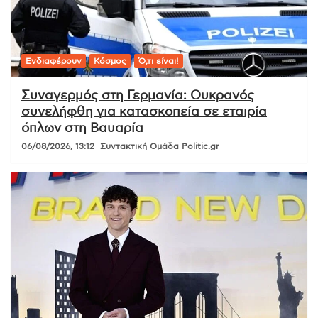
Ενδιαφέρουν
Κόσμος
Ό,τι είναι!
Συναγερμός στη Γερμανία: Ουκρανός
συνελήφθη για κατασκοπεία σε εταιρία
όπλων στη Βαυαρία
06/08/2026, 13:12
Συντακτική Ομάδα Politic.gr