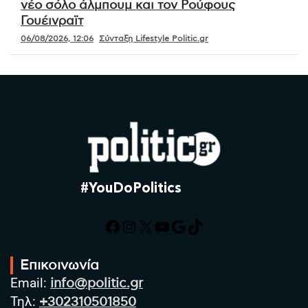
νέο σόλο άλμπουμ και τον Ρούφους
Γουέινραϊτ
06/08/2026, 12:06
Σύνταξη Lifestyle Politic.gr
#YouDoPolitics
Facebook
Instagram
X
YouTube
Google
TikTok
Επικοινωνία
Email:
info@politic.gr
Τηλ:
+302310501850