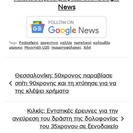
News
Tags:
Podosfairo
,
αργεντινη
,
γαλλία
,
ημιτελικοί
,
κολομβία
,
μαροκο
,
Μουντιάλ U20
,
τερματοφύλακες
,
Χιλή
Πλοήγηση
Θεσσαλονίκη: 50χρονος παραβίασε
άρθρων
σπίτι 90χρονης και τη χτύπησε για να
της κλέψει χρήματα
Κιλκίς: Εντατικές έρευνες για την
ανεύρεση του δράστη της δολοφονίας
του 35χρονου σε ξενοδοχείο