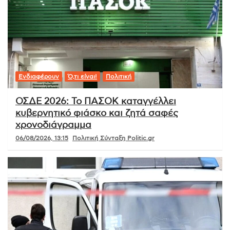
Ενδιαφέρουν
Ό,τι είναι!
Πολιτική
ΟΣΔΕ 2026: Το ΠΑΣΟΚ καταγγέλλει
κυβερνητικό φιάσκο και ζητά σαφές
χρονοδιάγραμμα
06/08/2026, 13:15
Πολιτική Σύνταξη Politic.gr