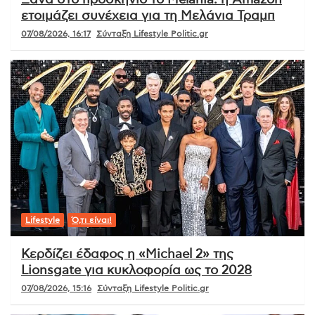
ετοιμάζει συνέχεια για τη Μελάνια Τραμπ
07/08/2026, 16:17
Σύνταξη Lifestyle Politic.gr
Lifestyle
Ό,τι είναι!
Κερδίζει έδαφος η «Michael 2» της
Lionsgate για κυκλοφορία ως το 2028
07/08/2026, 15:16
Σύνταξη Lifestyle Politic.gr