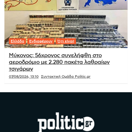
Ελλάδα
Ενδιαφέρουν
Ό,τι είναι!
Μύκονος: 56χρονος συνελήφθη στο
αεροδρόμιο με 2.280 πακέτα λαθραίων
τσιγάρων
07/08/2026, 13:10
Συντακτική Ομάδα Politic.gr