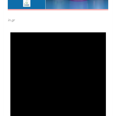
in.gr