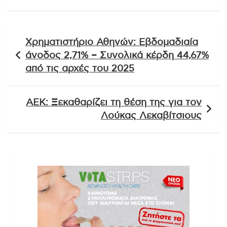
Πλοήγηση
Χρηματιστήριο Αθηνών: Εβδομαδιαία
άρθρων
άνοδος 2,71% – Συνολικά κέρδη 44,67%
από τις αρχές του 2025
ΑΕΚ: Ξεκαθαρίζει τη θέση της για τον
Λούκας Λεκαβίτσιους