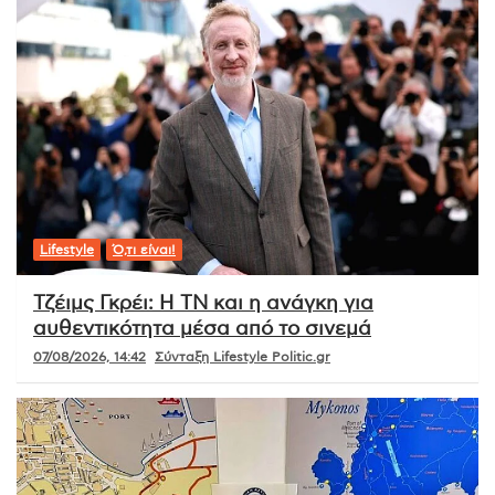
Lifestyle
Ό,τι είναι!
Τζέιμς Γκρέι: Η ΤΝ και η ανάγκη για
αυθεντικότητα μέσα από το σινεμά
07/08/2026, 14:42
Σύνταξη Lifestyle Politic.gr