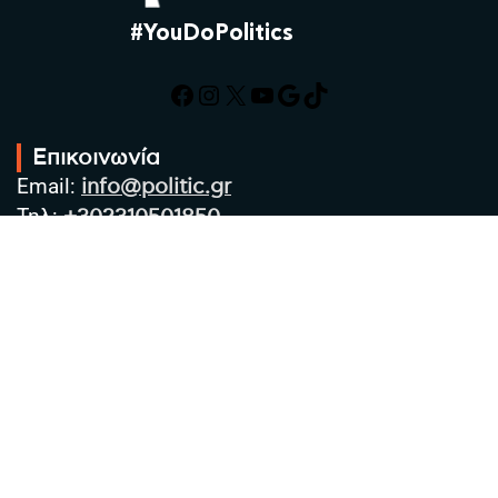
#YouDoPolitics
Facebook
Instagram
X
YouTube
Google
TikTok
Επικοινωνία
Email:
info@politic.gr
Τηλ:
+302310501850
Κιν:
+306986533609
Πολιτική Απορρήτου
Όροι χρήσης
Πολιτική Cookies
Πολιτική προστασίας προσωπικών
δεδομένων