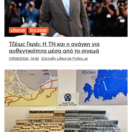
Lifestyle
Ό,τι είναι!
Τζέιμς Γκρέι: Η ΤΝ και η ανάγκη για
αυθεντικότητα μέσα από το σινεμά
07/08/2026, 14:42
Σύνταξη Lifestyle Politic.gr