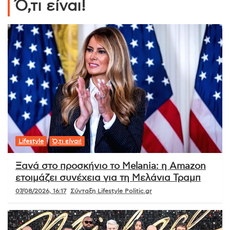
Ό,τι είναι!
Lifestyle
Ό,τι είναι!
Ξανά στο προσκήνιο το Melania: η Amazon
ετοιμάζει συνέχεια για τη Μελάνια Τραμπ
07/08/2026, 16:17
Σύνταξη Lifestyle Politic.gr