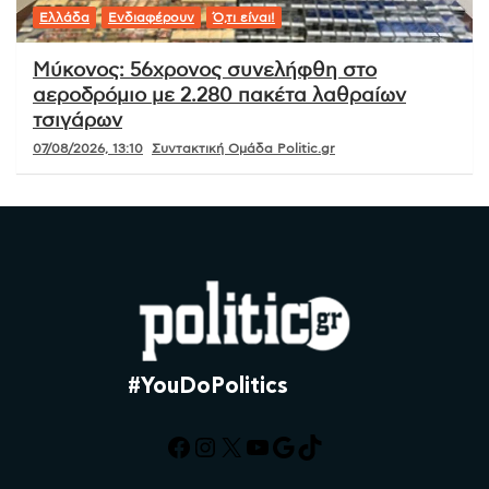
Ελλάδα
Ενδιαφέρουν
Ό,τι είναι!
Μύκονος: 56χρονος συνελήφθη στο
αεροδρόμιο με 2.280 πακέτα λαθραίων
τσιγάρων
07/08/2026, 13:10
Συντακτική Ομάδα Politic.gr
#YouDoPolitics
Facebook
Instagram
X
YouTube
Google
TikTok