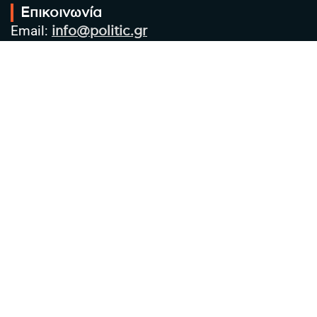
Επικοινωνία
Email:
info@politic.gr
Τηλ:
+302310501850
Κιν:
+306986533609
Πολιτική Απορρήτου
Όροι χρήσης
Πολιτική Cookies
Πολιτική προστασίας προσωπικών
δεδομένων
Συντακτική Ομάδα
Στοιχεία Επιχείρησης