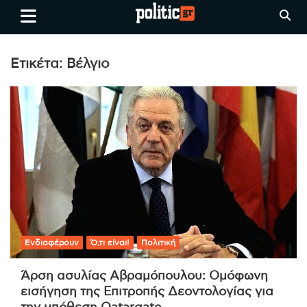
Skip
politic.gr
Ειδήσεις απο τη
to
Θεσσαλονίκη, την Ελλάδα και
content
όλο τον Κόσμο
Ετικέτα:
Βέλγιο
Ενδιαφέρουν
Ό,τι είναι!
Πολιτική
Άρση ασυλίας Αβραμόπουλου: Ομόφωνη
εισήγηση της Επιτροπής Δεοντολογίας για