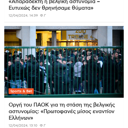
«Απαράδεκτη η βελγική αστυνομία –
Ευτυχώς δεν θρηνήσαμε θύματα»
12/04/2024, 14:39
Φ.Γ
Sports & Bet
Οργή του ΠΑΟΚ για τη στάση της βελγικής
αστυνομίας: «Πρωτοφανές μίσος εναντίον
Ελλήνων»
12/04/2024, 13:10
Φ.Γ