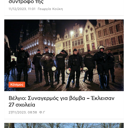
σύντροφό της
11/12/2023, 11:01
Γεωργία Κούκη
Κόσμος
Βέλγιο: Συναγερμός για βόμβα – Έκλεισαν
27 σχολεία
27/11/2023, 08:58
Φ.Γ