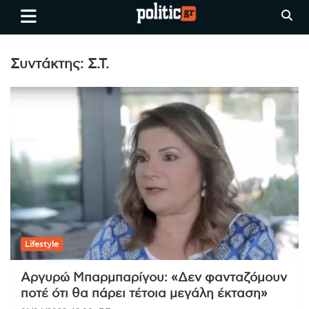
Skip
politic.gr
Ειδήσεις απο τη
to
Θεσσαλονίκη, την Ελλάδα και
content
όλο τον Κόσμο
Συντάκτης:
Σ.Τ.
Lifestyle
Αργυρώ Μπαρμπαρίγου: «Δεν φανταζόμουν
ποτέ ότι θα πάρει τέτοια μεγάλη έκταση»