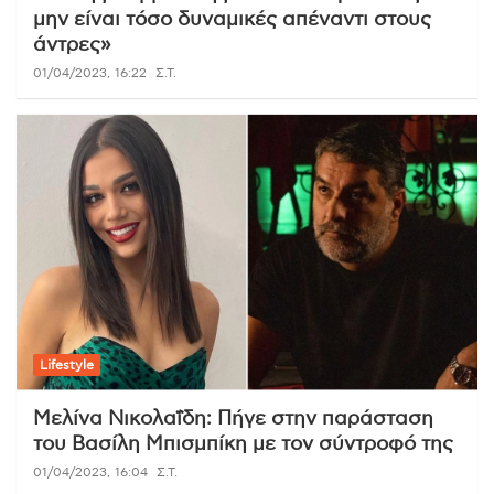
μην είναι τόσο δυναμικές απέναντι στους
άντρες»
01/04/2023, 16:22
Σ.Τ.
Lifestyle
Μελίνα Νικολαΐδη: Πήγε στην παράσταση
του Βασίλη Μπισμπίκη με τον σύντροφό της
01/04/2023, 16:04
Σ.Τ.