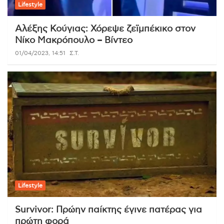
Lifestyle
Αλέξης Κούγιας: Χόρεψε ζεϊμπέκικο στον
Νίκο Μακρόπουλο – Βίντεο
01/04/2023, 14:51
Σ.Τ.
Lifestyle
Survivor: Πρώην παίκτης έγινε πατέρας για
πρώτη φορά