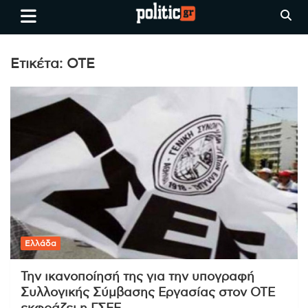
Skip
politic.gr
Ειδήσεις απο τη
to
Θεσσαλονίκη, την Ελλάδα και
content
όλο τον Κόσμο
Ετικέτα:
ΟΤΕ
Ελλάδα
Την ικανοποίησή της για την υπογραφή
Συλλογικής Σύμβασης Εργασίας στον ΟΤΕ