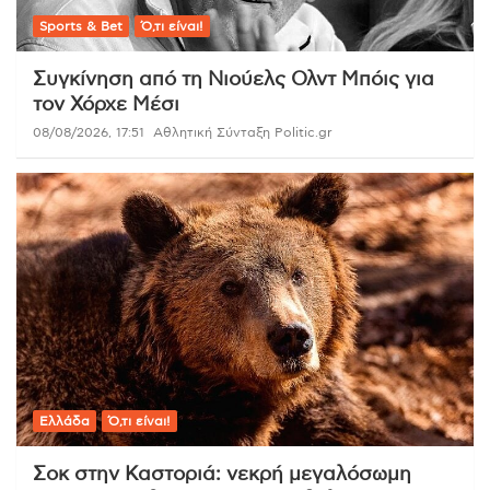
Sports & Bet
Ό,τι είναι!
Συγκίνηση από τη Νιούελς Ολντ Μπόις για
τον Χόρχε Μέσι
08/08/2026, 17:51
Αθλητική Σύνταξη Politic.gr
Ελλάδα
Ό,τι είναι!
Σοκ στην Καστοριά: νεκρή μεγαλόσωμη