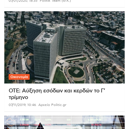
07/01/2020, 18:35
Politik Team (Θ.Κ.)
Οικονομία
ΟΤΕ: Αύξηση εσόδων και κερδών το Γ’
τρίμηνο
07/11/2019, 10:46
Αρχείο Politic.gr