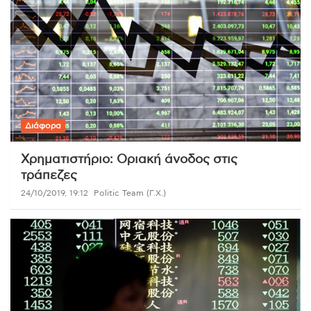
Διάφορα
Χρηματιστήριο: Οριακή άνοδος στις
τράπεζες
24/10/2019, 19:12
Politic Team (Γ.Χ.)