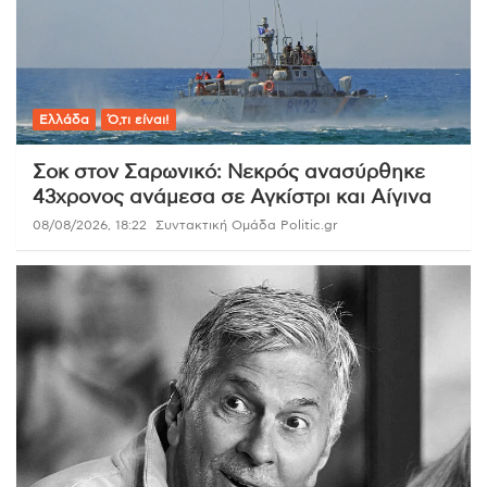
Ελλάδα
Ό,τι είναι!
Σοκ στον Σαρωνικό: Νεκρός ανασύρθηκε
43χρονος ανάμεσα σε Αγκίστρι και Αίγινα
08/08/2026, 18:22
Συντακτική Ομάδα Politic.gr