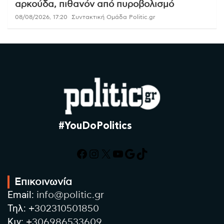
αρκούδα, πιθανόν από πυροβολισμό
08/08/2026, 17:20
Συντακτική Ομάδα Politic.gr
#YouDoPolitics
Facebook
Instagram
X
YouTube
Google
TikTok
Επικοινωνία
Email:
info@politic.gr
Τηλ:
+302310501850
Κιν:
+306986533609