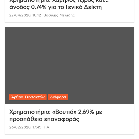
Χρηματιστήριο: Χαμηλός τζίρος και…
άνοδος 0,74% για το Γενικό Δείκτη
22/04/2020, 18:12
Βασίλης Μελίδης
Άρθρα Συντακτών
Διάφορα
Χρηματιστήριο: «Βουτιά» 2,69% με
προσπάθεια επαναφοράς
26/02/2020, 17:45
Γ.Α.