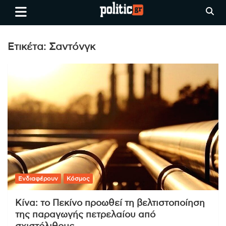
Skip
politic.gr
Ειδήσεις απο τη
to
Θεσσαλονίκη, την Ελλάδα και
content
όλο τον Κόσμο
Ετικέτα:
Σαντόνγκ
Ενδιαφέρουν
Κόσμος
Κίνα: το Πεκίνο προωθεί τη βελτιστοποίηση
της παραγωγής πετρελαίου από