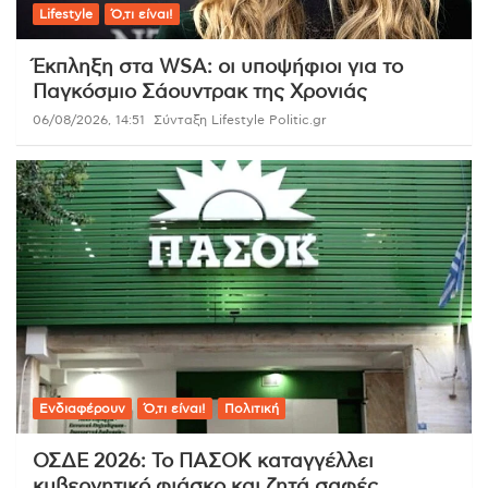
Lifestyle
Ό,τι είναι!
Έκπληξη στα WSA: οι υποψήφιοι για το
Παγκόσμιο Σάουντρακ της Χρονιάς
06/08/2026, 14:51
Σύνταξη Lifestyle Politic.gr
Ενδιαφέρουν
Ό,τι είναι!
Πολιτική
ΟΣΔΕ 2026: Το ΠΑΣΟΚ καταγγέλλει
κυβερνητικό φιάσκο και ζητά σαφές