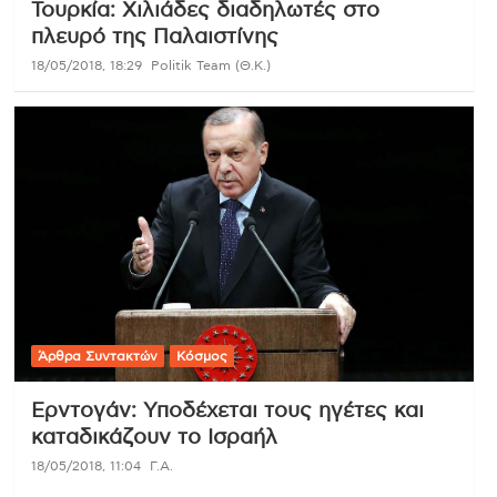
Τουρκία: Χιλιάδες διαδηλωτές στο
πλευρό της Παλαιστίνης
18/05/2018, 18:29
Politik Team (Θ.Κ.)
Άρθρα Συντακτών
Κόσμος
Ερντογάν: Υποδέχεται τους ηγέτες και
καταδικάζουν το Ισραήλ
18/05/2018, 11:04
Γ.Α.