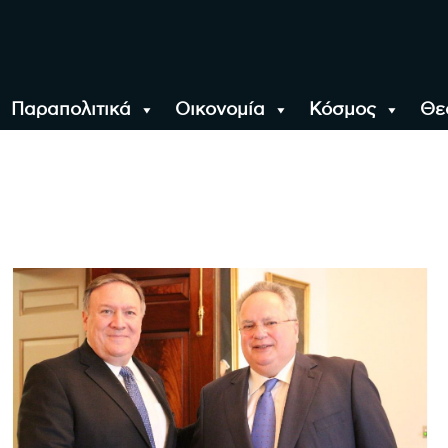
Παραπολιτικά
Οικονομία
Κόσμος
Θε
αλονίκη, την Ελλάδα κ