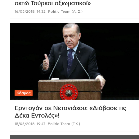
οκτώ Τούρκοι αξιωματικοί»
16/05/2018, 14:32
Politic Team (Α. Σ.)
Κόσμος
Ερντογάν σε Νετανιάχου: «Διάβασε τις
Δέκα Εντολές»!
15/05/2018, 19:47
Politic Team (Γ.Χ.)