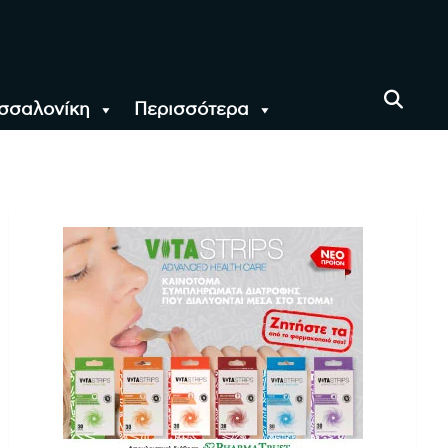
σσαλονίκη
Περισσότερα
αι όλο τον Κόσμο