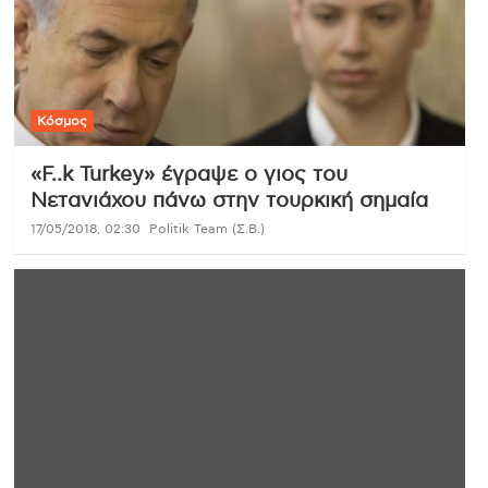
Κόσμος
«F..k Turkey» έγραψε ο γιος του
Νετανιάχου πάνω στην τουρκική σημαία
17/05/2018, 02:30
Politik Team (Σ.Β.)