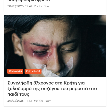
λαθρεμπόριο φρέον
20/07/2026, 12:41
Politic Team
Κοινωνία
Ό,τι είναι!
Συνελήφθη 37χρονος στη Κρήτη για
ξυλοδαρμό της συζύγου του μπροστά στο
παιδί τους
20/07/2026, 11:43
Politic Team