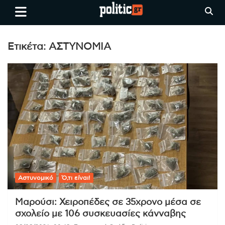
Skip
politic.gr
Ειδήσεις απο τη
to
Θεσσαλονίκη, την Ελλάδα και
content
όλο τον Κόσμο
Ετικέτα:
ΑΣΤΥΝΟΜΙΑ
Αστυνομικό
Ό,τι είναι!
Μαρούσι: Χειροπέδες σε 35χρονο μέσα σε
σχολείο με 106 συσκευασίες κάνναβης