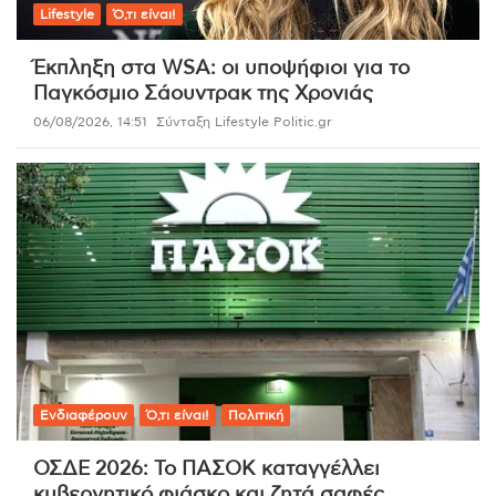
Lifestyle
Ό,τι είναι!
Έκπληξη στα WSA: οι υποψήφιοι για το
Παγκόσμιο Σάουντρακ της Χρονιάς
06/08/2026, 14:51
Σύνταξη Lifestyle Politic.gr
Ενδιαφέρουν
Ό,τι είναι!
Πολιτική
ΟΣΔΕ 2026: Το ΠΑΣΟΚ καταγγέλλει
κυβερνητικό φιάσκο και ζητά σαφές