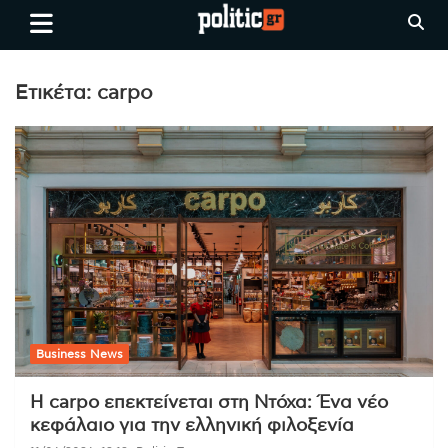
Skip
politic.gr
Ειδήσεις απο τη
to
Θεσσαλονίκη, την Ελλάδα και
content
όλο τον Κόσμο
Ετικέτα:
carpo
Business News
Η carpo επεκτείνεται στη Ντόχα: Ένα νέο
κεφάλαιο για την ελληνική φιλοξενία