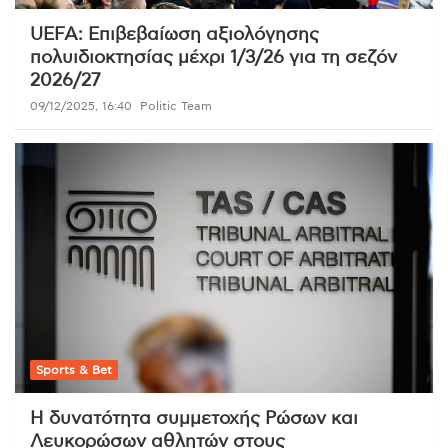
UEFA: Επιβεβαίωση αξιολόγησης
πολυιδιοκτησίας μέχρι 1/3/26 για τη σεζόν
2026/27
09/12/2025, 16:40
Politic Team
Sports & Bet
Η δυνατότητα συμμετοχής Ρώσων και
Λευκορώσων αθλητών στους