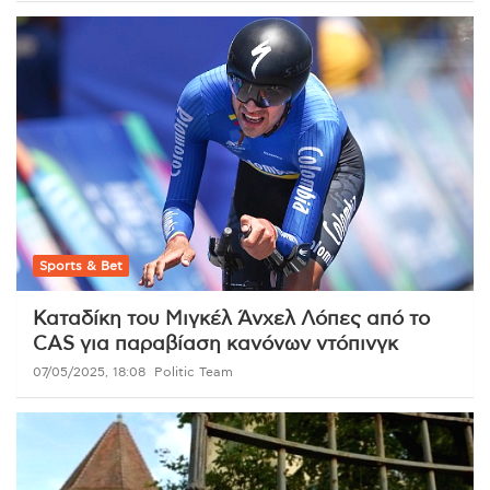
Sports & Bet
Καταδίκη του Μιγκέλ Άνχελ Λόπες από το
CAS για παραβίαση κανόνων ντόπινγκ
07/05/2025, 18:08
Politic Team