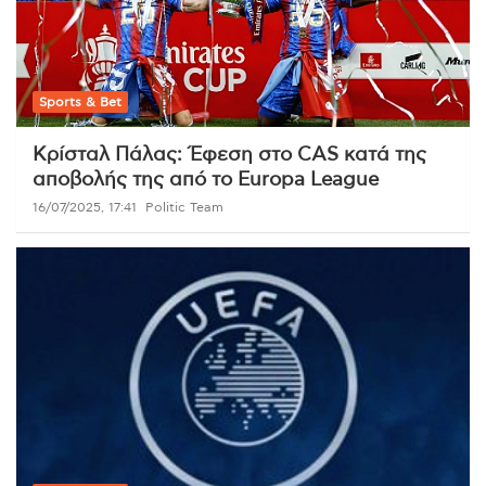
Sports & Bet
Κρίσταλ Πάλας: Έφεση στο CAS κατά της
αποβολής της από το Europa League
16/07/2025, 17:41
Politic Team