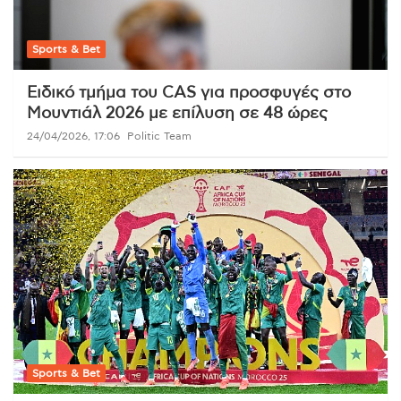
Sports & Bet
Ειδικό τμήμα του CAS για προσφυγές στο
Μουντιάλ 2026 με επίλυση σε 48 ώρες
24/04/2026, 17:06
Politic Team
Sports & Bet