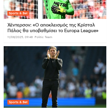
Sports & Bet
Χέντερσον: «Ο αποκλεισμός της Κρίσταλ
Πάλας θα υποβαθμίσει το Europa League»
11/08/2025, 09:48
Politic Team
Sports & Bet