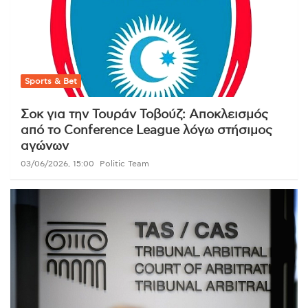
Sports & Bet
Σοκ για την Τουράν Τοβούζ: Αποκλεισμός
από το Conference League λόγω στήσιμος
αγώνων
03/06/2026, 15:00
Politic Team