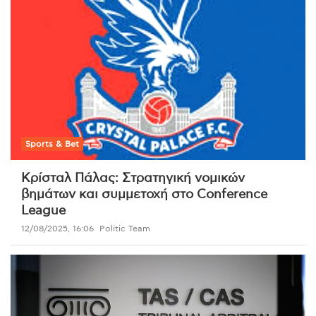
Sports & Bet
Κρίσταλ Πάλας: Στρατηγική νομικών
βημάτων και συμμετοχή στο Conference
League
12/08/2025, 16:06
Politic Team