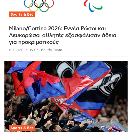
Sports & Bet
Milano/Cortina 2026: Εννέα Ρώσοι και
Λευκορώσοι αθλητές εξασφάλισαν άδεια
για προκριματικούς
10/12/2025, 19:03
Politic Team
Sports & Bet