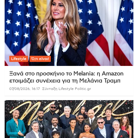
Lifestyle
Ό,τι είναι!
Ξανά στο προσκήνιο το Melania: η Amazon
ετοιμάζει συνέχεια για τη Μελάνια Τραμπ
07/08/2026, 16:17
Σύνταξη Lifestyle Politic.gr