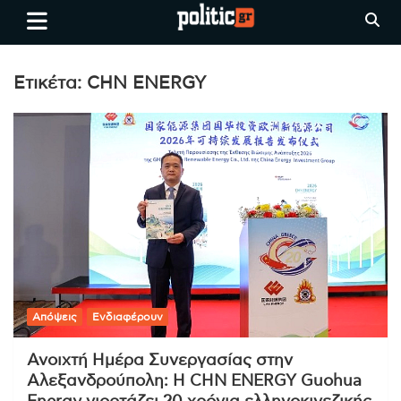
Skip
politic.gr
Ειδήσεις απο τη
to
Θεσσαλονίκη, την Ελλάδα και
content
όλο τον Κόσμο
Ετικέτα:
CHN ENERGY
Απόψεις
Ενδιαφέρουν
Ανοιχτή Ημέρα Συνεργασίας στην
Αλεξανδρούπολη: Η CHN ENERGY Guohua