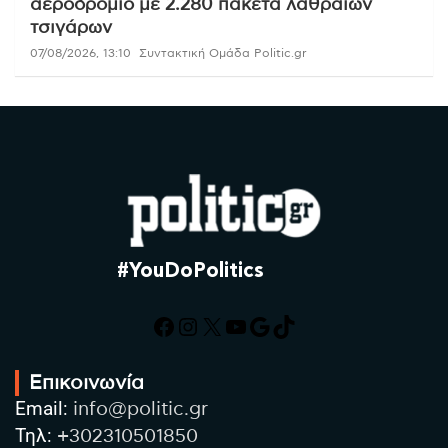
αεροδρόμιο με 2.280 πακέτα λαθραίων
τσιγάρων
07/08/2026, 13:10
Συντακτική Ομάδα Politic.gr
#YouDoPolitics
Facebook
Instagram
X
YouTube
Google
TikTok
Επικοινωνία
Email:
info@politic.gr
Τηλ:
+302310501850