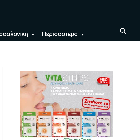
σσαλονίκη
Περισσότερα
αι όλο τον Κόσμο