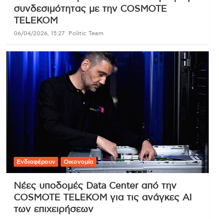
συνδεσιμότητας με την COSMOTE
TELEKOM
06/04/2026, 15:27
Politic Team
Ενδιαφέρουν
Οικονομία
Νέες υποδομές Data Center από την
COSMOTE TELEKOM για τις ανάγκες AI
των επιχειρήσεων