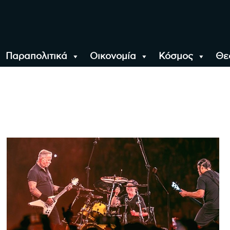
Παραπολιτικά
Οικονομία
Κόσμος
Θε
αλονίκη, την Ελλάδα κ