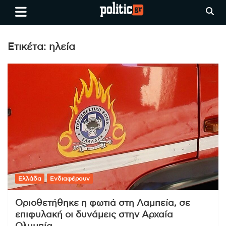
Skip
politic.gr
Ειδήσεις απο τη
to
Θεσσαλονίκη, την Ελλάδα και
content
όλο τον Κόσμο
Ετικέτα:
ηλεία
Ελλάδα
Ενδιαφέρουν
Οριοθετήθηκε η φωτιά στη Λαμπεία, σε
επιφυλακή οι δυνάμεις στην Αρχαία