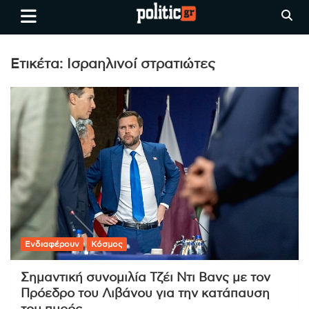
Skip
politic.gr
Ειδήσεις απο τη
to
Θεσσαλονίκη, την Ελλάδα και
content
όλο τον Κόσμο
Ετικέτα:
Ισραηλινοί στρατιώτες
Ενδιαφέρουν
Κόσμος
Σημαντική συνομιλία Τζέι Ντι Βανς με τον
Πρόεδρο του Λιβάνου για την κατάπαυση