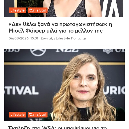
Lifestyle
Ό,τι είναι!
«Δεν θέλω ξανά να πρωταγωνιστήσω»: η
Μισέλ Φάιφερ μιλά για το μέλλον της
06/08/2026, 15:31
Σύνταξη Lifestyle Politic.gr
Lifestyle
Ό,τι είναι!
Έκπληξη στα WSA: οι υποψήφιοι για το