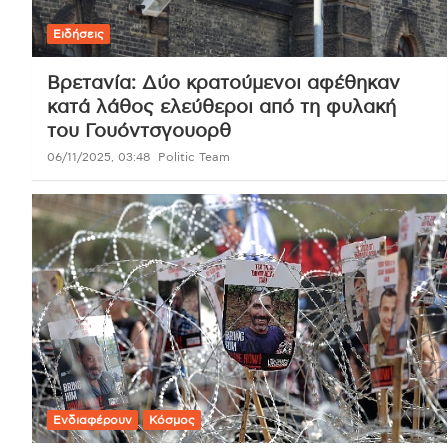
Ειδήσεις
Βρετανία: Δύο κρατούμενοι αφέθηκαν
κατά λάθος ελεύθεροι από τη φυλακή
του Γουόντσγουορθ
06/11/2025, 03:48
Politic Team
Ενδιαφέρουν
Κόσμος