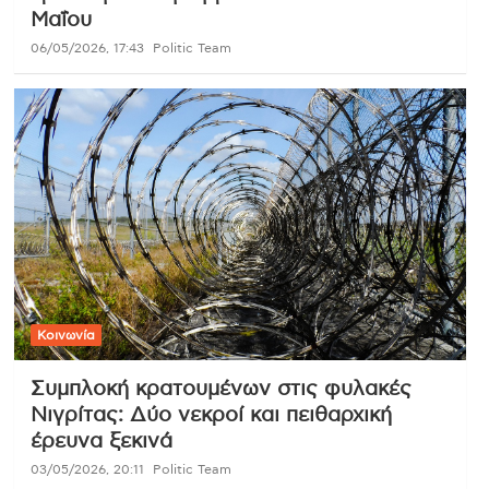
Μαΐου
06/05/2026, 17:43
Politic Team
Κοινωνία
Συμπλοκή κρατουμένων στις φυλακές
Νιγρίτας: Δύο νεκροί και πειθαρχική
έρευνα ξεκινά
03/05/2026, 20:11
Politic Team