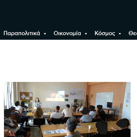
Παραπολιτικά
Οικονομία
Κόσμος
Θε
αλονίκη, την Ελλάδα κ