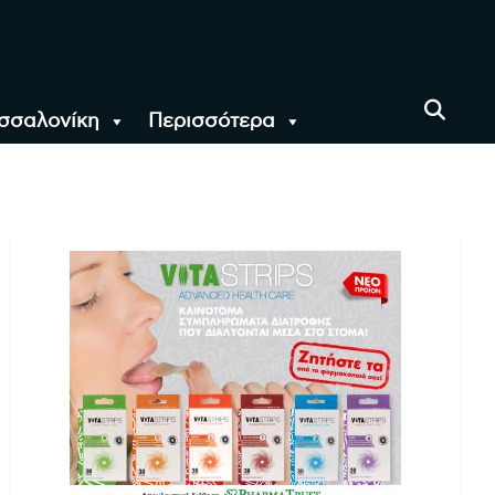
σσαλονίκη
Περισσότερα
αι όλο τον Κόσμο