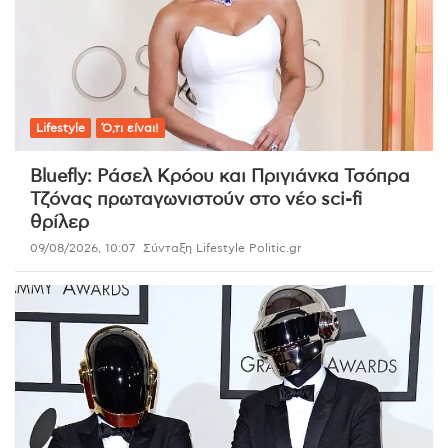
Lifestyle
Ό,τι είναι!
Bluefly: Ράσελ Κρόου και Πριγιάνκα Τσόπρα
Τζόνας πρωταγωνιστούν στο νέο sci-fi
θρίλερ
09/08/2026, 10:07
Σύνταξη Lifestyle Politic.gr