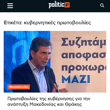
Skip
politic.gr
Ειδήσεις απο τη
to
Θεσσαλονίκη, την Ελλάδα και
content
όλο τον Κόσμο
Ετικέτα:
κυβερνητικές πρωτοβουλίες
Θεσσαλονίκη
Πρωτοβουλίες της κυβέρνησης για την
ανάπτυξη Μακεδονίας και Θράκης