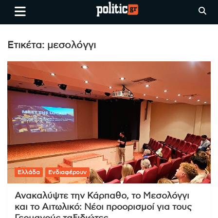
Skip
politic.gr
Ειδήσεις απο τη
to
Θεσσαλονίκη, την Ελλάδα και
content
όλο τον Κόσμο
Ετικέτα:
μεσολόγγι
Ελλάδα
Ενδιαφέρουν
Ανακαλύψτε την Κάρπαθο, το Μεσολόγγι
και το Αιτωλικό: Νέοι προορισμοί για τους