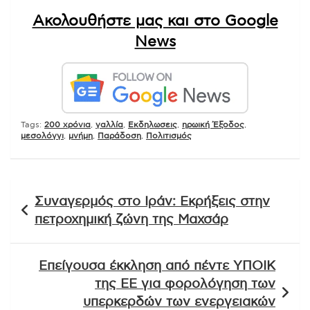
Ακολουθήστε μας και στο Google
News
Tags:
200 χρόνια
,
γαλλία
,
Εκδηλωσεις
,
ηρωική Έξοδος
,
μεσολόγγι
,
μνήμη
,
Παράδοση
,
Πολιτισμός
Πλοήγηση
Συναγερμός στο Ιράν: Εκρήξεις στην
άρθρων
πετροχημική ζώνη της Μαχσάρ
Επείγουσα έκκληση από πέντε ΥΠΟΙΚ
της ΕΕ για φορολόγηση των
υπερκερδών των ενεργειακών