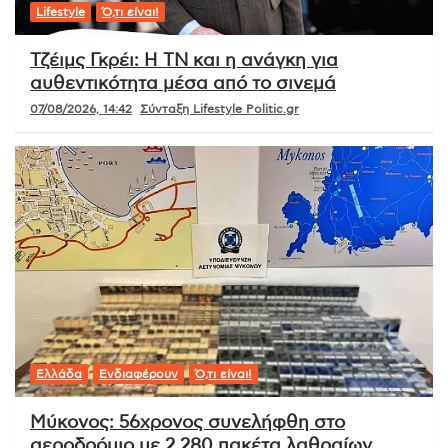
Lifestyle
Ό,τι είναι!
Τζέιμς Γκρέι: Η ΤΝ και η ανάγκη για
αυθεντικότητα μέσα από το σινεμά
07/08/2026, 14:42
Σύνταξη Lifestyle Politic.gr
Ελλάδα
Ενδιαφέρουν
Ό,τι είναι!
Μύκονος: 56χρονος συνελήφθη στο
αεροδρόμιο με 2.280 πακέτα λαθραίων