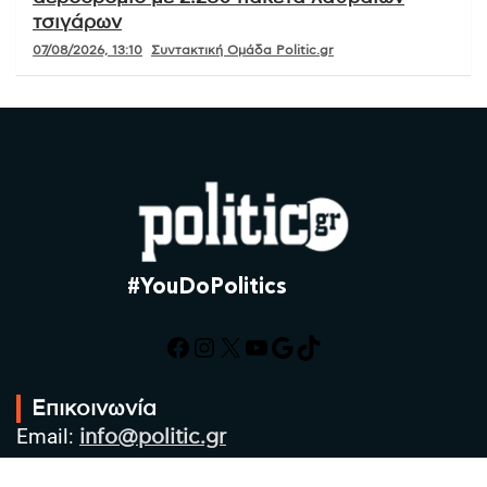
τσιγάρων
07/08/2026, 13:10
Συντακτική Ομάδα Politic.gr
#YouDoPolitics
Facebook
Instagram
X
YouTube
Google
TikTok
Επικοινωνία
Email:
info@politic.gr
Τηλ:
+302310501850