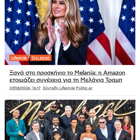
Lifestyle
Ό,τι είναι!
Ξανά στο προσκήνιο το Melania: η Amazon
ετοιμάζει συνέχεια για τη Μελάνια Τραμπ
07/08/2026, 16:17
Σύνταξη Lifestyle Politic.gr