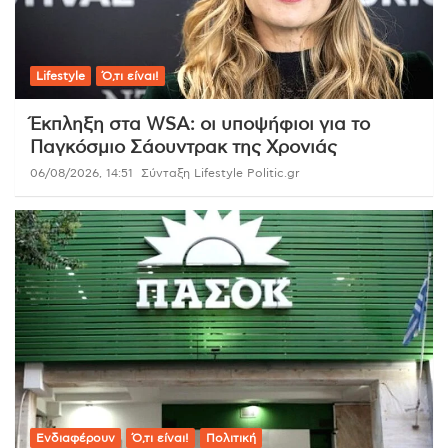
Lifestyle
Ό,τι είναι!
Έκπληξη στα WSA: οι υποψήφιοι για το
Παγκόσμιο Σάουντρακ της Χρονιάς
06/08/2026, 14:51
Σύνταξη Lifestyle Politic.gr
Ενδιαφέρουν
Ό,τι είναι!
Πολιτική