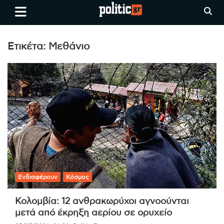
Skip
politic.gr
Ειδήσεις απο τη
to
Θεσσαλονίκη, την Ελλάδα και
content
όλο τον Κόσμο
Ετικέτα:
Μεθάνιο
Ενδιαφέρουν
Κόσμος
Κολομβία: 12 ανθρακωρύχοι αγνοούνται
μετά από έκρηξη αερίου σε ορυχείο