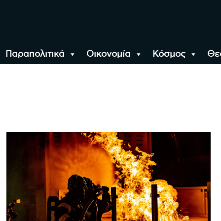
Παραπολιτικά
Οικονομία
Κόσμος
Θε
αλονίκη, την Ελλάδα κ