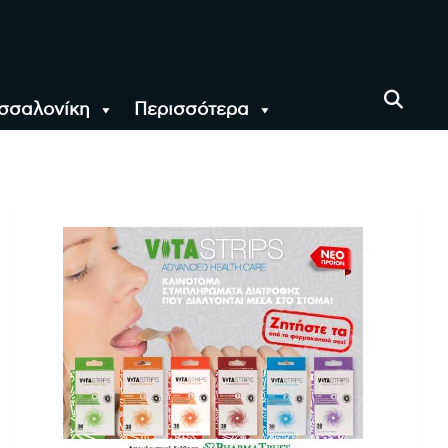
σσαλονίκη
Περισσότερα
αι όλο τον Κόσμο