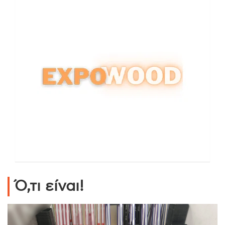
Ό,τι είναι!