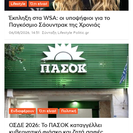
Lifestyle
Ό,τι είναι!
Έκπληξη στα WSA: οι υποψήφιοι για το
Παγκόσμιο Σάουντρακ της Χρονιάς
06/08/2026, 14:51
Σύνταξη Lifestyle Politic.gr
Ενδιαφέρουν
Ό,τι είναι!
Πολιτική
ΟΣΔΕ 2026: Το ΠΑΣΟΚ καταγγέλλει
κυβερνητικό φιάσκο και ζητά σαφές