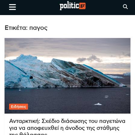
Skip
politic.gr
Ειδήσεις απο τη
to
Θεσσαλονίκη, την Ελλάδα και
content
όλο τον Κόσμο
Ετικέτα:
παγος
Ειδήσεις
Ανταρκτική: Σχέδιο διάσωσης του παγετώνα
για να αποφευχθεί η άνοδος της στάθμης