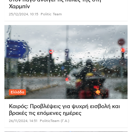
στον πάγο ανοίγει τις πύλες της στη
Χαρμπίν
25/12/2024, 10:15
Politic Team
Ελλάδα
Καιρός: Προβλέψεις για ψυχρή εισβολή και
βροχές τις επόμενες ημέρες
26/11/2024, 14:51
PoliticTeam (Γ.Α.)