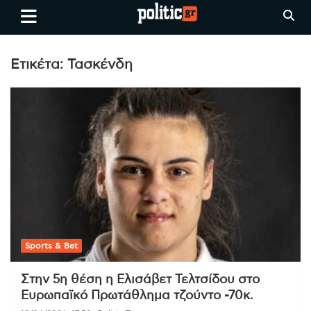
Skip
politic.gr
Ειδήσεις απο τη
to
Θεσσαλονίκη, την Ελλάδα και
content
όλο τον Κόσμο
Ετικέτα:
Τασκένδη
Sports & Bet
Στην 5η θέση η Ελισάβετ Τελτσίδου στο
Ευρωπαϊκό Πρωτάθλημα τζούντο -70κ.