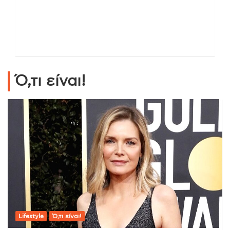
Ό,τι είναι!
Lifestyle
Ό,τι είναι!