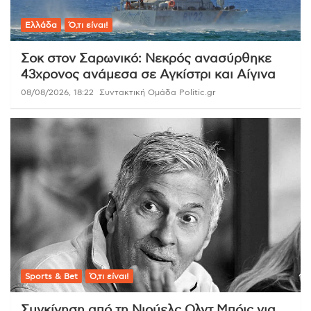
Ελλάδα
Ό,τι είναι!
Σοκ στον Σαρωνικό: Νεκρός ανασύρθηκε
43χρονος ανάμεσα σε Αγκίστρι και Αίγινα
08/08/2026, 18:22
Συντακτική Ομάδα Politic.gr
Sports & Bet
Ό,τι είναι!
Συγκίνηση από τη Νιούελς Ολντ Μπόις για