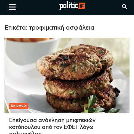
Skip
politic.gr
Ειδήσεις απο τη
to
Θεσσαλονίκη, την Ελλάδα και
content
όλο τον Κόσμο
Ετικέτα:
τροφιματική ασφάλεια
Κοινωνία
Επείγουσα ανάκληση μπιφτεκιών
κοτόπουλου από τον ΕΦΕΤ λόγω