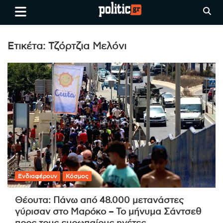
Skip
politic.gr
Ειδήσεις απο τη
to
Θεσσαλονίκη, την Ελλάδα και
content
όλο τον Κόσμο
Ετικέτα:
Τζόρτζια Μελόνι
Ενδιαφέρουν
Κόσμος
Θέουτα: Πάνω από 48.000 μετανάστες
γύρισαν στο Μαρόκο – Το μήνυμα Σάντσεθ