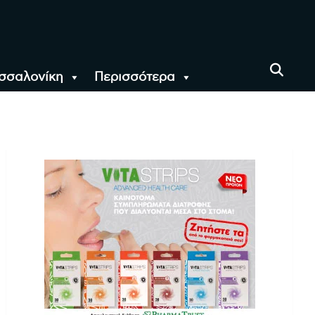
σσαλονίκη
Περισσότερα
αι όλο τον Κόσμο