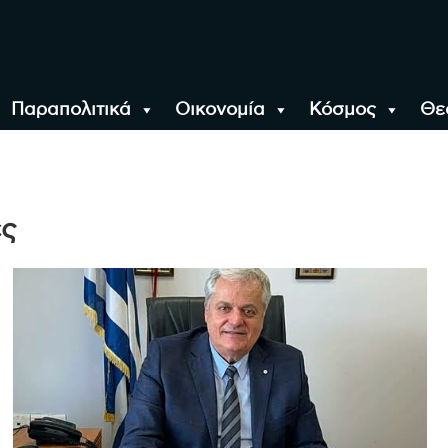
Παραπολιτικά
Οικονομία
Κόσμος
Θε
αλονίκη, την Ελλάδα κ
ες