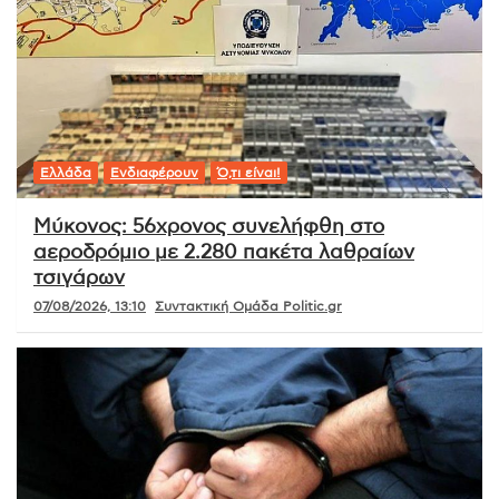
Ελλάδα
Ενδιαφέρουν
Ό,τι είναι!
Μύκονος: 56χρονος συνελήφθη στο
αεροδρόμιο με 2.280 πακέτα λαθραίων
τσιγάρων
07/08/2026, 13:10
Συντακτική Ομάδα Politic.gr