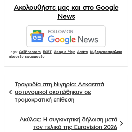
Ακολουθήστε μας και στο Google
News
Tags:
CallPhantom
,
ESET
,
Google Play
,
Απάτη
,
Κυβερνοασφάλεια
,
πλαστές εφαρμογές
Πλοήγηση
Τραγωδία στη Νιγηρία: Δεκαεπτά
άρθρων
αστυνομικοί σκοτώθηκαν σε
τρομοκρατική επίθεση
Ακύλας: Η συγκινητική δήλωση μετά
τον τελικό της Eurovision 2026