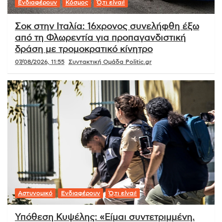
Ενδιαφέρουν
Κόσμος
Ό,τι είναι!
Σοκ στην Ιταλία: 16χρονος συνελήφθη έξω
από τη Φλωρεντία για προπαγανδιστική
δράση με τρομοκρατικό κίνητρο
07/08/2026, 11:55
Συντακτική Ομάδα Politic.gr
Αστυνομικό
Ενδιαφέρουν
Ό,τι είναι!
Υπόθεση Κυψέλης: «Είμαι συντετριμμένη.