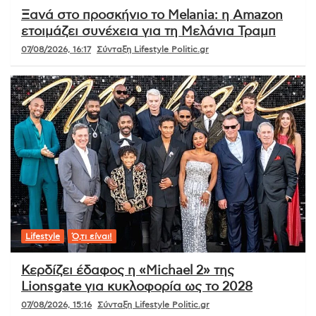
Ξανά στο προσκήνιο το Melania: η Amazon
ετοιμάζει συνέχεια για τη Μελάνια Τραμπ
07/08/2026, 16:17
Σύνταξη Lifestyle Politic.gr
Lifestyle
Ό,τι είναι!
Κερδίζει έδαφος η «Michael 2» της
Lionsgate για κυκλοφορία ως το 2028
07/08/2026, 15:16
Σύνταξη Lifestyle Politic.gr