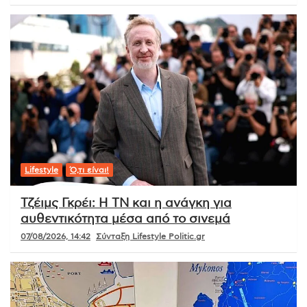
Lifestyle
Ό,τι είναι!
Τζέιμς Γκρέι: Η ΤΝ και η ανάγκη για
αυθεντικότητα μέσα από το σινεμά
07/08/2026, 14:42
Σύνταξη Lifestyle Politic.gr