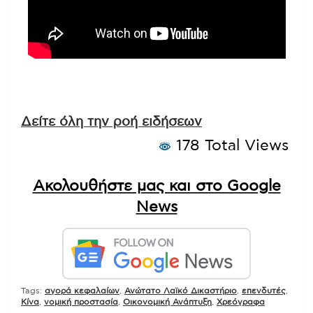
Δείτε όλη την ροή ειδήσεων
178 Total Views
Ακολουθήστε μας και στο Google
News
Tags:
αγορά κεφαλαίων
,
Ανώτατο Λαϊκό Δικαστήριο
,
επενδυτές
,
Κίνα
,
νομική προστασία
,
Οικονομική Ανάπτυξη
,
Χρεόγραφα