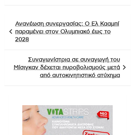
Πλοήγηση
Ανανέωση συνεργασίας: Ο Ελ Κααμπί
άρθρων
παραμένει στον Ολυμπιακό έως το
2028
Συναγωνίστρια σε συναγωγή του
Μίσιγκαν δέχεται πυροβολισμούς μετά
από αυτοκινητιστικό ατύχημα