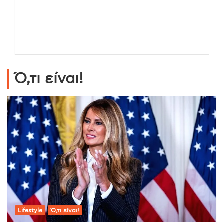
Ό,τι είναι!
Lifestyle
Ό,τι είναι!