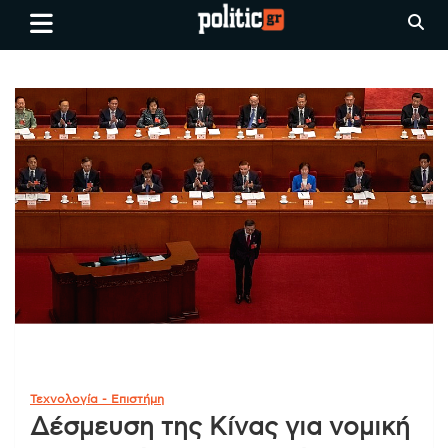
Skip
politic.gr
Ειδήσεις απο τη
to
Θεσσαλονίκη, την Ελλάδα και
content
όλο τον Κόσμο
Τεχνολογία - Επιστήμη
Δέσμευση της Κίνας για νομική