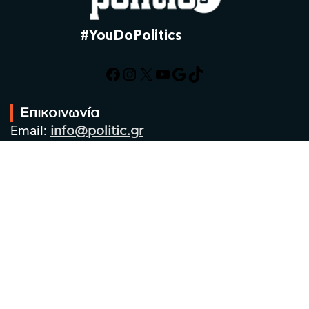
#YouDoPolitics
Facebook
Instagram
X
YouTube
Google
TikTok
Επικοινωνία
Email:
info@politic.gr
Τηλ:
+302310501850
Κιν:
+306986533609
Πολιτική Απορρήτου
Όροι χρήσης
Πολιτική Cookies
Πολιτική προστασίας προσωπικών
δεδομένων