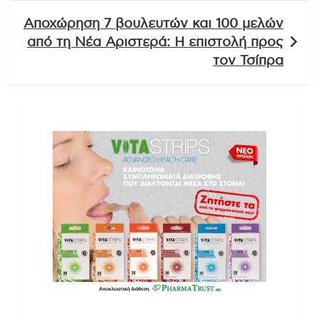
Αποχώρηση 7 βουλευτών και 100 μελών
από τη Νέα Αριστερά: Η επιστολή προς
τον Τσίπρα