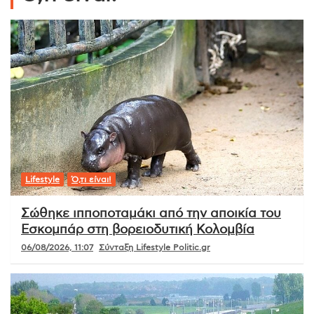
Lifestyle
Ό,τι είναι!
Σώθηκε ιπποποταμάκι από την αποικία του
Εσκομπάρ στη βορειοδυτική Κολομβία
06/08/2026, 11:07
Σύνταξη Lifestyle Politic.gr