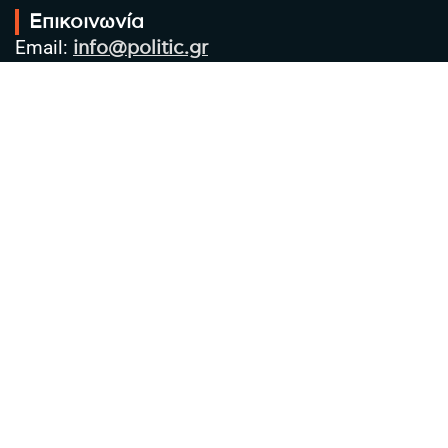
Επικοινωνία
Email:
info@politic.gr
Τηλ:
+302310501850
Κιν:
+306986533609
Πολιτική Απορρήτου
Όροι χρήσης
Πολιτική Cookies
Πολιτική προστασίας προσωπικών
δεδομένων
Συντακτική Ομάδα
Στοιχεία Επιχείρησης