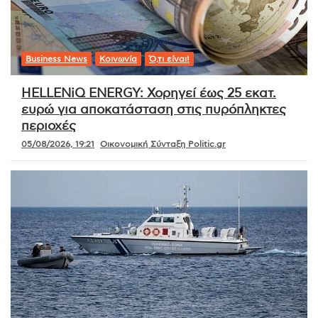
Business News
Κοινωνία
Ό,τι είναι!
HELLENiQ ENERGY: Χορηγεί έως 25 εκατ.
ευρώ για αποκατάσταση στις πυρόπληκτες
περιοχές
05/08/2026, 19:21
Οικονομική Σύνταξη Politic.gr