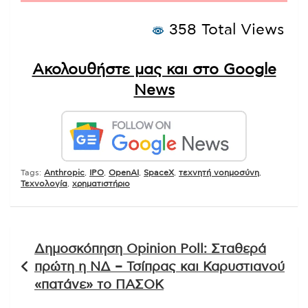
358 Total Views
Ακολουθήστε μας και στο Google
News
Tags:
Anthropic
,
IPO
,
OpenAI
,
SpaceX
,
τεχνητή νοημοσύνη
,
Τεχνολογία
,
χρηματιστήριο
Πλοήγηση
Δημοσκόπηση Opinion Poll: Σταθερά
άρθρων
πρώτη η ΝΔ – Τσίπρας και Καρυστιανού
«πατάνε» το ΠΑΣΟΚ