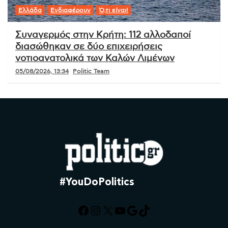
Ελλάδα
Ενδιαφέρουν
Ό,τι είναι!
Συναγερμός στην Κρήτη: 112 αλλοδαποί
διασώθηκαν σε δύο επιχειρήσεις
νοτιοανατολικά των Καλών Λιμένων
05/08/2026, 13:34
Politic Team
#YouDoPolitics
Facebook
Instagram
X
YouTube
Google
TikTok