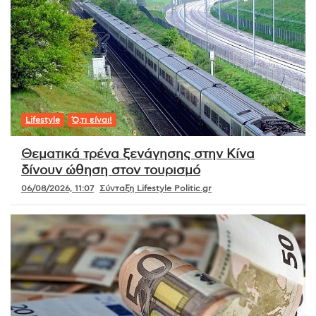
Lifestyle
Ό,τι είναι!
Θεματικά τρένα ξενάγησης στην Κίνα
δίνουν ώθηση στον τουρισμό
06/08/2026, 11:07
Σύνταξη Lifestyle Politic.gr